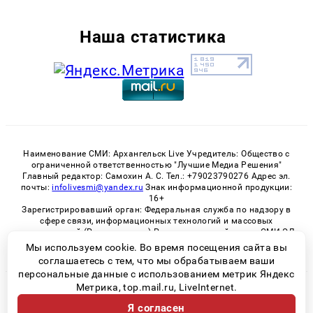
Наша статистика
Наименование СМИ: Архангельск Live Учредитель: Общество с
ограниченной ответственностью "Лучшие Медиа Решения"
Главный редактор: Самохин А. С. Тел.: +79023790276 Адрес эл.
почты:
infolivesmi@yandex.ru
Знак информационной продукции:
16+
Зарегистрировавший орган: Федеральная служба по надзору в
сфере связи, информационных технологий и массовых
коммуникаций (Роскомнадзор) Регистрационный номер СМИ ЭЛ
№ ФС 77 - 82533 от 21.01.2022
Мы используем cookie. Во время посещения сайта вы
соглашаетесь с тем, что мы обрабатываем ваши
персональные данные с использованием метрик Яндекс
Метрика, top.mail.ru, LiveInternet.
© 2026 «Архангельск Live» | Все права защищены
Я согласен
Возрастная категория сайта 16+