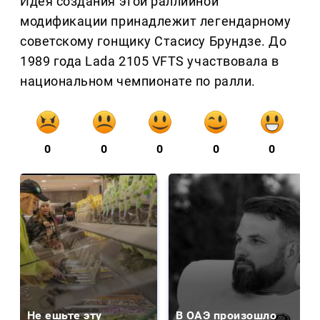
Идея создания этой раллийной
модификации принадлежит легендарному
советскому гонщику Стасису Брундзе. До
1989 года Lada 2105 VFTS участвовала в
национальном чемпионате по ралли.
0
0
0
0
0
Не ешьте эту
В ОАЭ произошло