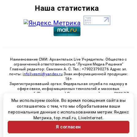
Наша статистика
Наименование СМИ: Архангельск Live Учредитель: Общество с
ограниченной ответственностью "Лучшие Медиа Решения"
Главный редактор: Самохин А. С. Тел.: +79023790276 Адрес эл.
почты:
infolivesmi@yandex.ru
Знак информационной продукции:
16+
Зарегистрировавший орган: Федеральная служба по надзору в
сфере связи, информационных технологий и массовых
коммуникаций (Роскомнадзор) Регистрационный номер СМИ ЭЛ
№ ФС 77 - 82533 от 21.01.2022
Мы используем cookie. Во время посещения сайта вы
соглашаетесь с тем, что мы обрабатываем ваши
персональные данные с использованием метрик Яндекс
Метрика, top.mail.ru, LiveInternet.
© 2026 «Архангельск Live» | Все права защищены
Я согласен
Возрастная категория сайта 16+
Политика конфиденциальности