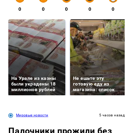
0
0
0
0
0
На Урале из казны
Не ешьте эту
были украдены 18
готовую еду из
миллионов рублей
магазина: список
Мировые новости
5 часов назад
Палочники прожили без