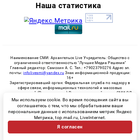
Наша статистика
Наименование СМИ: Архангельск Live Учредитель: Общество с
ограниченной ответственностью "Лучшие Медиа Решения"
Главный редактор: Самохин А. С. Тел.: +79023790276 Адрес эл.
почты:
infolivesmi@yandex.ru
Знак информационной продукции:
16+
Зарегистрировавший орган: Федеральная служба по надзору в
сфере связи, информационных технологий и массовых
коммуникаций (Роскомнадзор) Регистрационный номер СМИ ЭЛ
№ ФС 77 - 82533 от 21.01.2022
Мы используем cookie. Во время посещения сайта вы
соглашаетесь с тем, что мы обрабатываем ваши
персональные данные с использованием метрик Яндекс
Метрика, top.mail.ru, LiveInternet.
© 2026 «Архангельск Live» | Все права защищены
Я согласен
Возрастная категория сайта 16+
Политика конфиденциальности