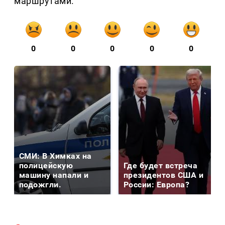
маршрутами.
0
0
0
0
0
СМИ: В Химках на
полицейскую
Где будет встреча
машину напали и
президентов США и
подожгли.
России: Европа?