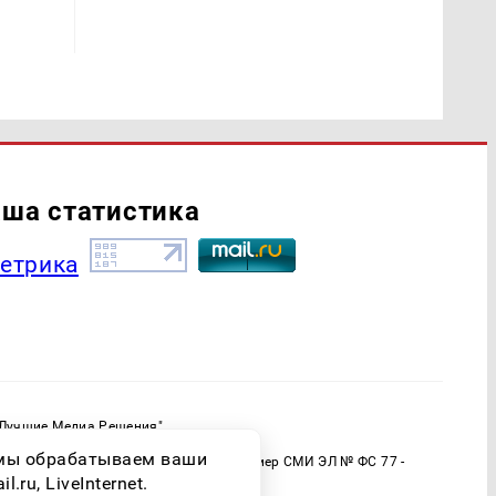
ша статистика
"Лучшие Медиа Решения"
ормационной продукции: 16+
о мы обрабатываем ваши
 (Роскомнадзор) Регистрационный номер СМИ ЭЛ № ФС 77 -
ru, LiveInternet.