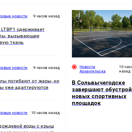
ровые новости
9 часов назад
 LTBP1 сдерживает
лы, вызывающие
вую ткань
Новости
10 час
ровые новости
9 часов назад
Архангельска
назад
лы погибают от жары, но
В Сольвычегодске
ны уже адаптируются
завершают обустрой
новых спортивных
площадок
ровые новости
10 часов назад
дождевой воды с крыш