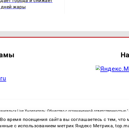
дает города и снижает
 дней жары
ламы
На
.ru
ангельск Live Учредитель: Общество с ограниченной ответственностью 
. С. Тел.: +79023790276 Адрес эл. почты:
infolivesmi@yandex.ru
Знак инф
 Во время посещения сайта вы соглашаетесь с тем, чт
ру в сфере связи, информационных технологий и массовых коммуникаций
82533 от 21.01.2022
ные с использованием метрик Яндекс Метрика, top.mail.