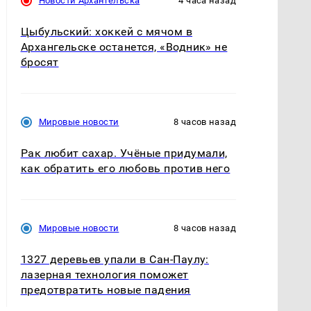
Новости Архангельска
4 часа назад
Цыбульский: хоккей с мячом в
Архангельске останется, «Водник» не
бросят
Мировые новости
8 часов назад
Рак любит сахар. Учёные придумали,
как обратить его любовь против него
Мировые новости
8 часов назад
1327 деревьев упали в Сан-Паулу:
лазерная технология поможет
предотвратить новые падения