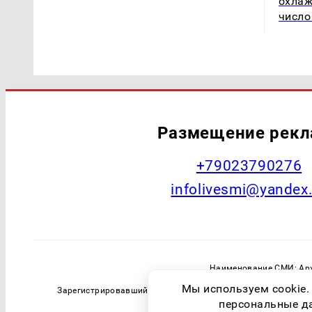
охлаж
число
Размещение рек
+79023790276
infolivesmi@yandex
Наименование СМИ: Арх
Главный редактор: Самохин А
Мы используем cookie.
Зарегистрировавший орган: Федеральная служба по надзо
персональные дан