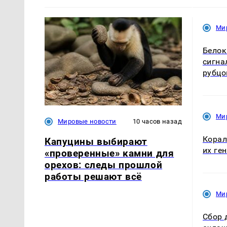
Ми
Белок
сигна
рубцо
Ми
Мировые новости
10 часов назад
Корал
Капуцины выбирают
их ге
«проверенные» камни для
орехов: следы прошлой
работы решают всё
Ми
Сбор 