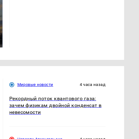
СМИ: В Химках на
полицейскую
В магазинах России
машину напали и
ажиотаж из-за этого
подожгли.
продукта: что купить?
Мировые новости
4 часа назад
Рекордный поток квантового газа:
зачем физикам двойной конденсат в
невесомости