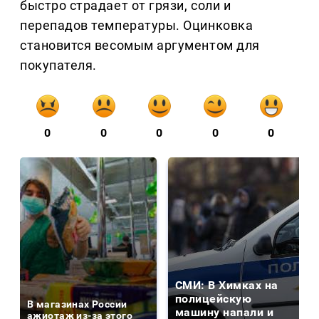
быстро страдает от грязи, соли и
перепадов температуры. Оцинковка
становится весомым аргументом для
покупателя.
0
0
0
0
0
СМИ: В Химках на
полицейскую
В магазинах России
машину напали и
ажиотаж из-за этого