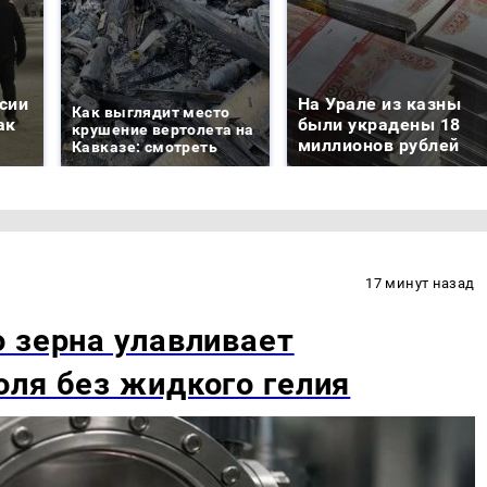
сии
На Урале из казны
Как выглядит место
ак
были украдены 18
крушение вертолета на
миллионов рублей
Кавказе: смотреть
17 минут назад
 зерна улавливает
ля без жидкого гелия