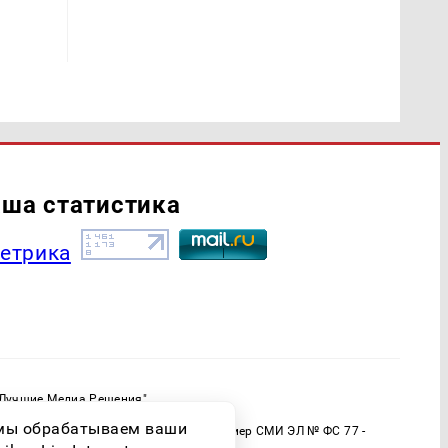
ша статистика
"Лучшие Медиа Решения"
ормационной продукции: 16+
о мы обрабатываем ваши
 (Роскомнадзор) Регистрационный номер СМИ ЭЛ № ФС 77 -