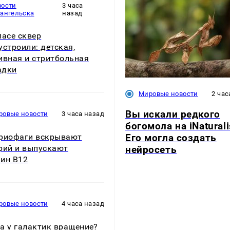
вости
3 часа
хангельска
назад
ласе сквер
устроили: детская,
ивная и стритбольная
адки
Мировые новости
2 час
Вы искали редкого
ровые новости
3 часа назад
богомола на iNaturali
Его могла создать
риофаги вскрывают
рий и выпускают
нейросеть
ин B12
ровые новости
4 часа назад
а у галактик вращение?