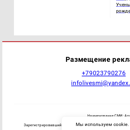
Учены
рожде
Размещение рек
+79023790276
infolivesmi@yandex
Наименование СМИ: Арх
Главный редактор: Самохин А
Мы используем cookie.
Зарегистрировавший орган: Федеральная служба по надзо