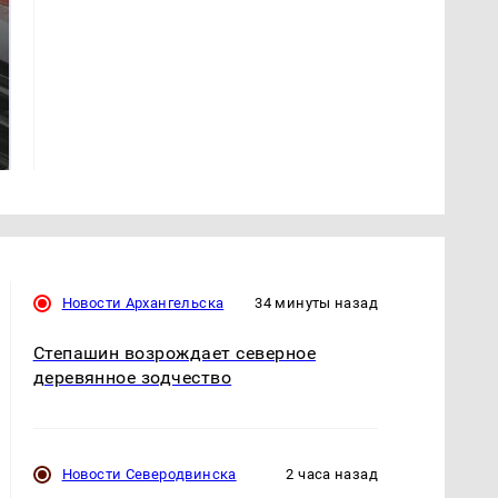
Не ешьте эту
В ОАЭ произошло
готовую еду из
жестокое убийство
магазина: список
криптомиллионера
Новости Архангельска
34 минуты назад
Степашин возрождает северное
деревянное зодчество
Новости Северодвинска
2 часа назад