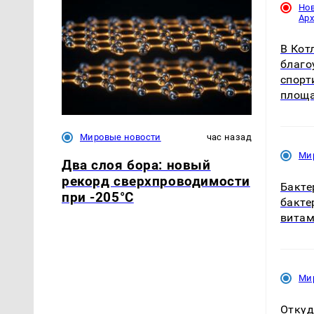
Но
Ар
В Кот
благо
спорт
площ
Мировые новости
час назад
Ми
Два слоя бора: новый
рекорд сверхпроводимости
Бакте
при -205°C
бакте
витам
Ми
Откуд