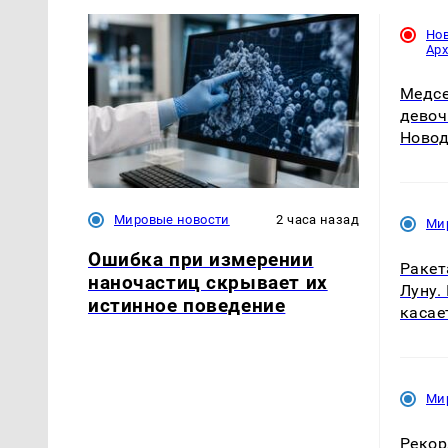
Но
Ар
Медсе
девоч
Новод
Мировые новости
2 часа назад
Ми
Ошибка при измерении
Ракет
наночастиц скрывает их
Луну.
истинное поведение
касае
Ми
Рекор