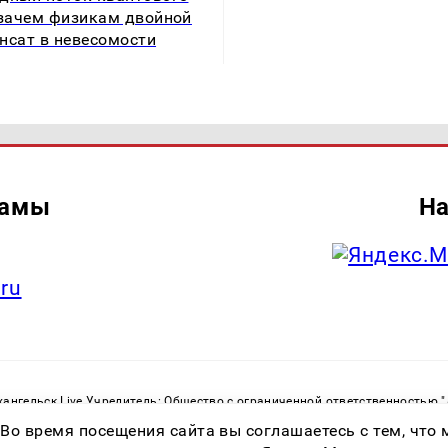
 зачем физикам двойной
нсат в невесомости
ламы
На
.ru
ангельск Live Учредитель: Общество с ограниченной ответственностью 
. С. Тел.: +79023790276 Адрес эл. почты:
infolivesmi@yandex.ru
Знак инф
 Во время посещения сайта вы соглашаетесь с тем, чт
ру в сфере связи, информационных технологий и массовых коммуникаций