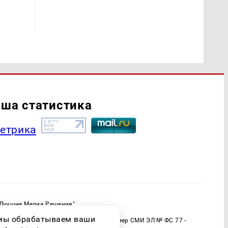
ша статистика
"Лучшие Медиа Решения"
ормационной продукции: 16+
о мы обрабатываем ваши
 (Роскомнадзор) Регистрационный номер СМИ ЭЛ № ФС 77 -