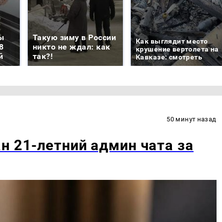
ы
Такую зиму в России
Как выглядит место
8
никто не ждал: как
крушение вертолета на
й
так?!
Кавказе: смотреть
50 минут назад
н 21-летний админ чата за