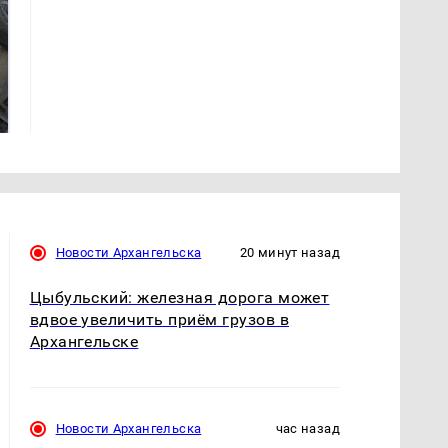
Не ешьте эту
В ОАЭ произошло
готовую еду из
жестокое убийство
магазина: список
криптомиллионера
Новости Архангельска
20 минут назад
Цыбульский: железная дорога может
вдвое увеличить приём грузов в
Архангельске
Новости Архангельска
час назад