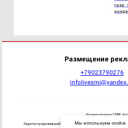
газа:
конде
Размещение рек
+79023790276
infolivesmi@yandex
Наименование СМИ: Арх
Главный редактор: Самохин А
Мы используем cookie.
Зарегистрировавший орган: Федеральная служба по надзо