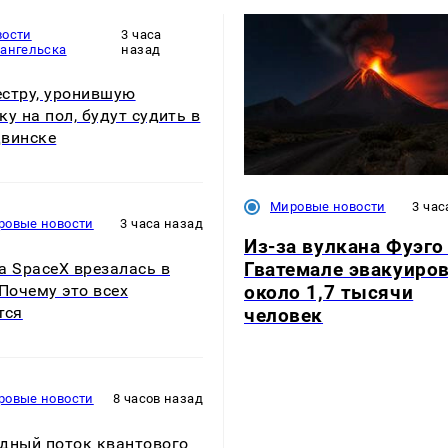
вости
3 часа
хангельска
назад
стру, уронившую
ку на пол, будут судить в
винске
Мировые новости
3 час
ровые новости
3 часа назад
Из-за вулкана Фуэго
Гватемале эвакуиро
а SpaceX врезалась в
около 1,7 тысячи
 Почему это всех
тся
человек
ровые новости
8 часов назад
дный поток квантового