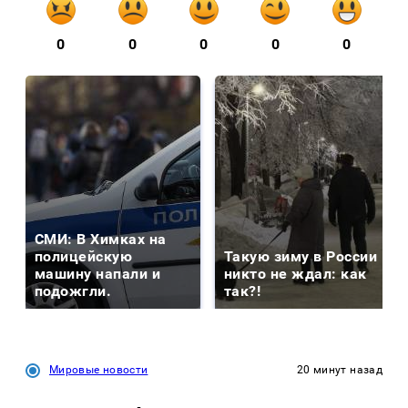
0
0
0
0
0
СМИ: В Химках на
полицейскую
Такую зиму в России
машину напали и
никто не ждал: как
подожгли.
так?!
Мировые новости
20 минут назад