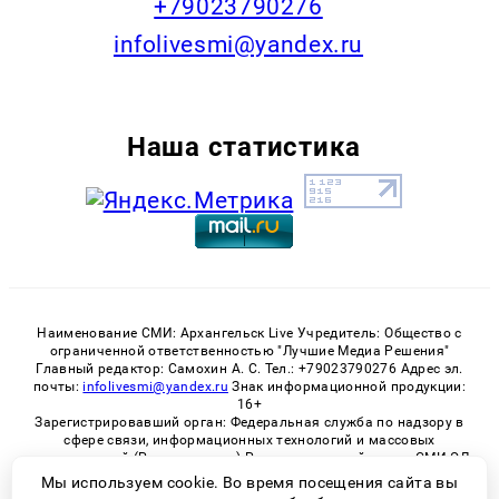
+79023790276
infolivesmi@yandex.ru
Наша статистика
Наименование СМИ: Архангельск Live Учредитель: Общество с
ограниченной ответственностью "Лучшие Медиа Решения"
Главный редактор: Самохин А. С. Тел.: +79023790276 Адрес эл.
почты:
infolivesmi@yandex.ru
Знак информационной продукции:
16+
Зарегистрировавший орган: Федеральная служба по надзору в
сфере связи, информационных технологий и массовых
коммуникаций (Роскомнадзор) Регистрационный номер СМИ ЭЛ
№ ФС 77 - 82533 от 21.01.2022
Мы используем cookie. Во время посещения сайта вы