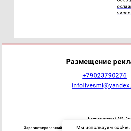
охлаж
число
Размещение рек
+79023790276
infolivesmi@yandex
Наименование СМИ: Арх
Главный редактор: Самохин А
Мы используем cookie.
Зарегистрировавший орган: Федеральная служба по надзо