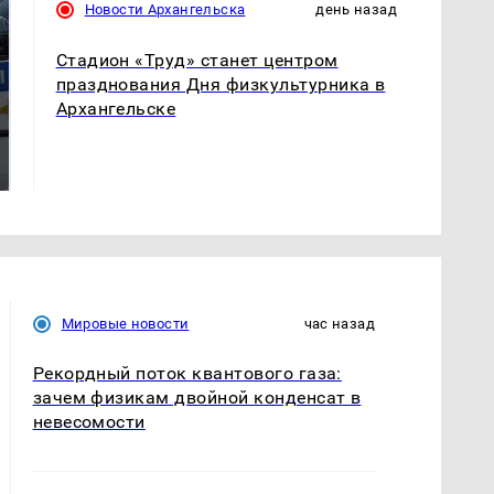
Новости Архангельска
день назад
Стадион «Труд» станет центром
празднования Дня физкультурника в
Архангельске
Где будет встреча
Такую зиму в России
президентов США и
никто не ждал: как
России: Европа?
так?!
Мировые новости
час назад
Рекордный поток квантового газа:
зачем физикам двойной конденсат в
невесомости