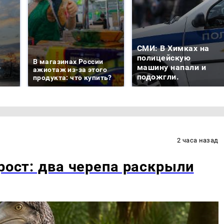
СМИ: В Химках на
е
полицейскую
В магазинах России
о
машину напали и
ажиотаж из-за этого
подожгли.
продукта: что купить?
2 часа назад
рост: два черепа раскрыли