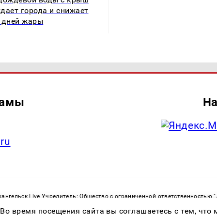
дает города и снижает
 дней жары
ламы
На
.ru
ангельск Live Учредитель: Общество с ограниченной ответственностью 
. С. Тел.: +79023790276 Адрес эл. почты:
infolivesmi@yandex.ru
Знак инф
 Во время посещения сайта вы соглашаетесь с тем, чт
ру в сфере связи, информационных технологий и массовых коммуникаций