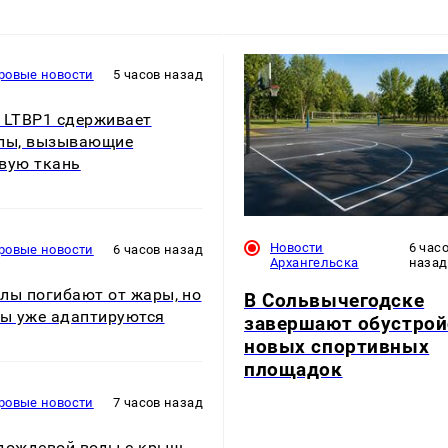
ровые новости
5 часов назад
 LTBP1 сдерживает
лы, вызывающие
вую ткань
Новости
6 час
ровые новости
6 часов назад
Архангельска
назад
лы погибают от жары, но
В Сольвычегодске
ны уже адаптируются
завершают обустрой
новых спортивных
площадок
ровые новости
7 часов назад
дождевой воды с крыш