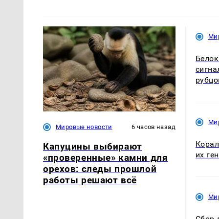
Ми
Белок
сигна
рубцо
Ми
Мировые новости
6 часов назад
Корал
Капуцины выбирают
их ге
«проверенные» камни для
орехов: следы прошлой
работы решают всё
Ми
Сбор 