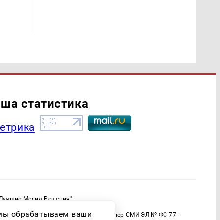
ша статистика
"Лучшие Медиа Решения"
ормационной продукции: 16+
о мы обрабатываем ваши
 (Роскомнадзор) Регистрационный номер СМИ ЭЛ № ФС 77 -