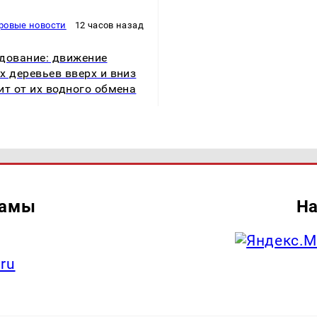
ровые новости
12 часов назад
дование: движение
х деревьев вверх и вниз
ит от их водного обмена
ламы
На
.ru