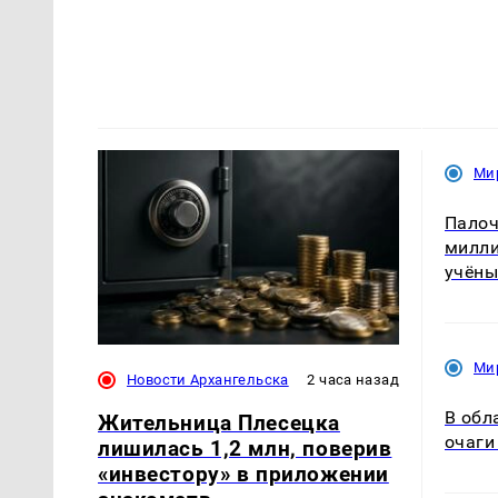
Ми
Палоч
милли
учёны
Ми
Новости Архангельска
2 часа назад
В обл
Жительница Плесецка
очаги
лишилась 1,2 млн, поверив
«инвестору» в приложении