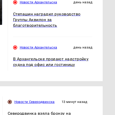
Новости Архангельска
день назад
Таких событий не
В магазинах России
Степашин наградил руководство
было с 1945: чего
ажиотаж из-за этого
Группы Аквилон за
ждать всем нам?
продукта: что купить?
благотворительность
Новости Архангельска
день назад
В Архангельске продают надстройку
судна под офис или гостиницу
Новости Северодвинска
13 минут назад
Северодвинка взяла бронзу на