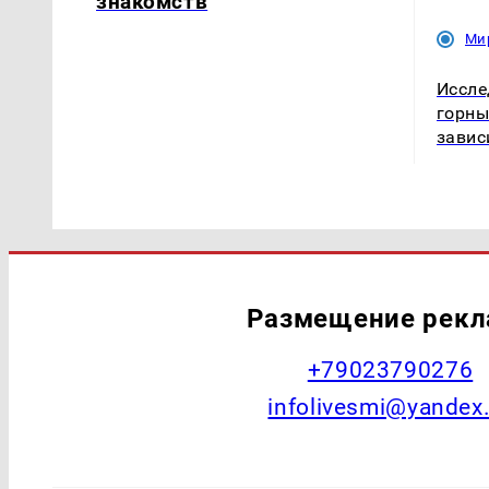
знакомств
Ми
Иссле
горны
завис
Размещение рек
+79023790276
infolivesmi@yandex