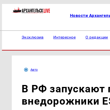
Новости Архангел
Эксклюзив
Интересное
О редакции
Авто
В РФ запускают
внедорожники E