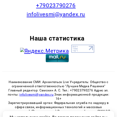
+79023790276
infolivesmi@yandex.ru
Наша статистика
Наименование СМИ: Архангельск Live Учредитель: Общество с
ограниченной ответственностью "Лучшие Медиа Решения"
Главный редактор: Самохин А. С. Тел.: +79023790276 Адрес эл.
почты:
infolivesmi@yandex.ru
Знак информационной продукции:
16+
Зарегистрировавший орган: Федеральная служба по надзору в
сфере связи, информационных технологий и массовых
коммуникаций (Роскомнадзор) Регистрационный номер СМИ ЭЛ
№ ФС 77 - 82533 от 21.01.2022