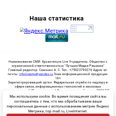
Наша статистика
Наименование СМИ: Архангельск Live Учредитель: Общество с
ограниченной ответственностью "Лучшие Медиа Решения"
Главный редактор: Самохин А. С. Тел.: +79023790276 Адрес эл.
почты:
infolivesmi@yandex.ru
Знак информационной продукции:
16+
Зарегистрировавший орган: Федеральная служба по надзору в
сфере связи, информационных технологий и массовых
коммуникаций (Роскомнадзор) Регистрационный номер СМИ ЭЛ
№ ФС 77 - 82533 от 21.01.2022
Мы используем cookie. Во время посещения сайта вы
соглашаетесь с тем, что мы обрабатываем ваши
персональные данные с использованием метрик Яндекс
Метрика, top.mail.ru, LiveInternet.
© 2026 «Архангельск Live» | Все права защищены