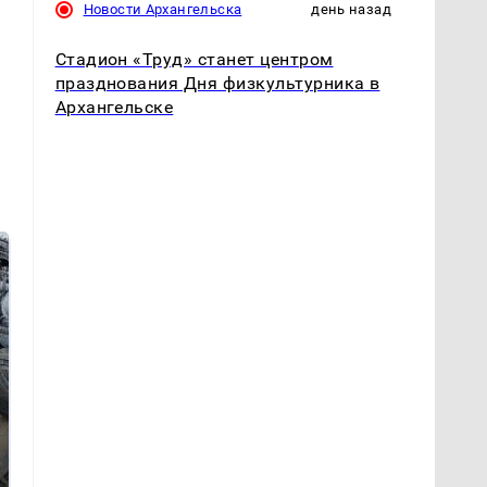
Новости Архангельска
день назад
Стадион «Труд» станет центром
празднования Дня физкультурника в
Архангельске
Не ешьте эту
В ОАЭ произошло
готовую еду из
жестокое убийство