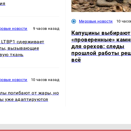
ия
Мировые новости
10 часо
ровые новости
9 часов назад
Капуцины выбирают
«проверенные» камн
 LTBP1 сдерживает
для орехов: следы
лы, вызывающие
прошлой работы ре
вую ткань
всё
ровые новости
10 часов назад
лы погибают от жары, но
ны уже адаптируются