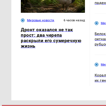
паден
Мировые новости
6 часов назад
Ми
Дронт оказался не так
Белок
прост: два черепа
сигна
раскрыли его сумеречную
рубцо
жизнь
Ми
Корал
их ге