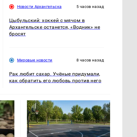
Новости Архангельска
5 часов назад
Цыбульский: хоккей с мячом в
Архангельске останется, «Водник» не
бросят
Мировые новости
8 часов назад
Рак любит сахар. Учёные придумали,
как обратить его любовь против него