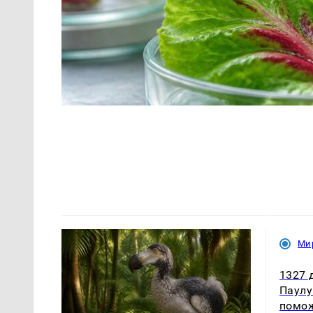
Ми
1327 
Паулу
помож