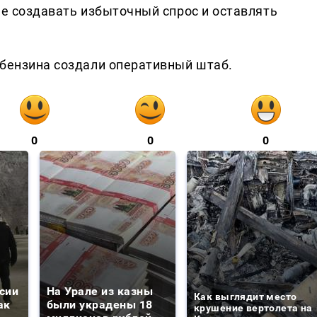
не создавать избыточный спрос и оставлять
 бензина создали оперативный штаб.
0
0
0
сии
На Урале из казны
Как выглядит место
ак
были украдены 18
крушение вертолета на