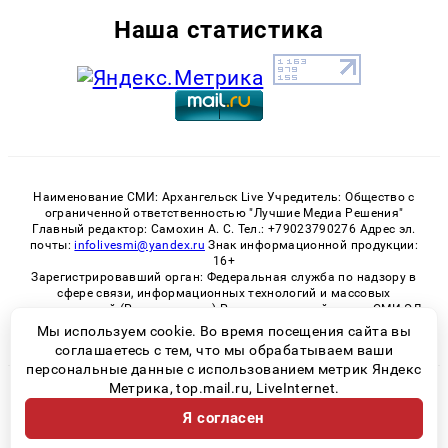
Наша статистика
Наименование СМИ: Архангельск Live Учредитель: Общество с
ограниченной ответственностью "Лучшие Медиа Решения"
Главный редактор: Самохин А. С. Тел.: +79023790276 Адрес эл.
почты:
infolivesmi@yandex.ru
Знак информационной продукции:
16+
Зарегистрировавший орган: Федеральная служба по надзору в
сфере связи, информационных технологий и массовых
коммуникаций (Роскомнадзор) Регистрационный номер СМИ ЭЛ
№ ФС 77 - 82533 от 21.01.2022
Мы используем cookie. Во время посещения сайта вы
соглашаетесь с тем, что мы обрабатываем ваши
персональные данные с использованием метрик Яндекс
Метрика, top.mail.ru, LiveInternet.
© 2026 «Архангельск Live» | Все права защищены
Я согласен
Возрастная категория сайта 16+
Политика конфиденциальности