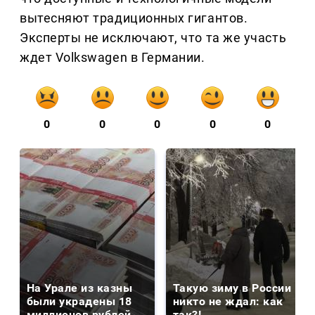
вытесняют традиционных гигантов.
Эксперты не исключают, что та же участь
ждет Volkswagen в Германии.
0
0
0
0
0
На Урале из казны
Такую зиму в России
были украдены 18
никто не ждал: как
миллионов рублей
так?!