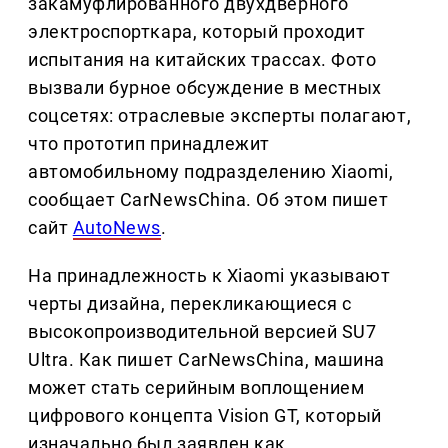
закамуфлированного двухдверного
электроспорткара, который проходит
испытания на китайских трассах. Фото
вызвали бурное обсуждение в местных
соцсетях: отраслевые эксперты полагают,
что прототип принадлежит
автомобильному подразделению Xiaomi,
сообщает CarNewsChina. Об этом пишет
сайт
AutoNews
.
На принадлежность к Xiaomi указывают
черты дизайна, перекликающиеся с
высокопроизводительной версией SU7
Ultra. Как пишет CarNewsChina, машина
может стать серийным воплощением
цифрового концепта Vision GT, который
изначально был заявлен как