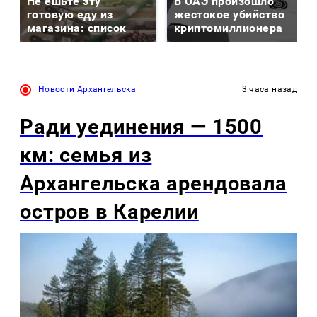
Не ешьте эту
В ОАЭ произошло
готовую еду из
жестокое убийство
магазина: список
криптомиллионера
Новости Архангельска
3 часа назад
Ради уединения — 1500
км: семья из
Архангельска арендовала
остров в Карелии