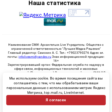
Наша статистика
Наименование СМИ: Архангельск Live Учредитель: Общество с
ограниченной ответственностью "Лучшие Медиа Решения"
Главный редактор: Самохин А. С. Тел.: +79023790276 Адрес эл.
почты:
infolivesmi@yandex.ru
Знак информационной продукции:
16+
Зарегистрировавший орган: Федеральная служба по надзору в
сфере связи, информационных технологий и массовых
коммуникаций (Роскомнадзор) Регистрационный номер СМИ ЭЛ
№ ФС 77 - 82533 от 21.01.2022
Мы используем cookie. Во время посещения сайта вы
соглашаетесь с тем, что мы обрабатываем ваши
персональные данные с использованием метрик Яндекс
Метрика, top.mail.ru, LiveInternet.
© 2026 «Архангельск Live» | Все права защищены
Я согласен
Возрастная категория сайта 16+
Политика конфиденциальности