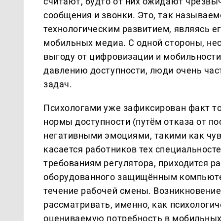
считают, будто от них ожидают чрезвыч
сообщения и звонки. Это, так называем
технологическим развитием, являясь е
мобильных медиа. С одной стороны, не
выгоду от цифровизации и мобильности
давлению доступности, люди очень ча
задач.
Психологами уже зафиксирован факт то
нормы доступности (путём отказа от по
негативными эмоциями, такими как чув
касается работников тех специальностей
требованиям регулятора, приходится р
оборудованного защищённым компьютер
течение рабочей смены. Возникновение
рассматривать, именно, как психологи
оцениваемую потребность в мобильных к