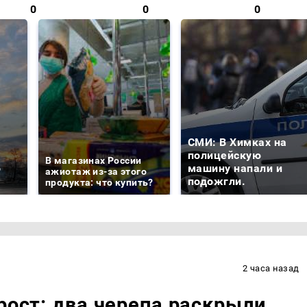
0
0
0
СМИ: В Химках на
е
полицейскую
В магазинах России
о
машину напали и
ажиотаж из-за этого
подожгли.
продукта: что купить?
2 часа назад
рост: два черепа раскрыли