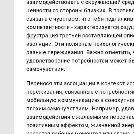
взаимодействовать с окружающей средо
ценности со стороны близких. В проти
связана с чувством, что тебя подталки
компетентности - характеризуется ощу
фрустрация третьей составляющей опи
изоляции. Эти полярные психологическ
разные переживания. Важно отметить, 
удовлетворение потребностей может бы
самочувствия.
Перенося эти ассоциации в контекст ис
переживания, связанные с потребностя
мобильную коммуникацию в совокупност
плохим самочувствием. Например, удов
взаимодействия с желаемыми персонам
позитивным аффектом, жизненной энерг
касается рабочих моментов или спама,