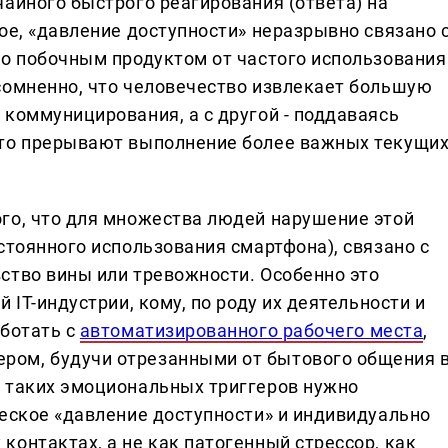
айного быстрого реагирования (ответа) на
ое, «давление доступности» неразрывно связано 
го побочным продуктом от частого использования
сомненно, что человечество извлекает большую
 коммуницирования, а с другой - поддаваясь
сто прерывают выполнение более важных текущи
го, что для множества людей нарушение этой
стоянного использования смартфона), связано с
ство вины или тревожности. Особенно это
 IT-индустрии, кому, по роду их деятельности и
аботать с
автоматизированного рабочего места
,
ом, будучи отрезанными от бытового общения 
 таких эмоциональных триггеров нужно
ческое «давление доступности» и индивидуально
онтактах, а не как патогенный стрессор, как