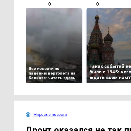
0
0
Таких событий н
Все новости по
было с 1945: чег
падению вертолета на
ждать всем нам?
Кавказе: читать здесь
Мировые новости
Дронт оказался не так п