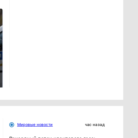
Где будет встреча
Такую зиму в России
президентов США и
никто не ждал: как
России: Европа?
так?!
Мировые новости
час назад