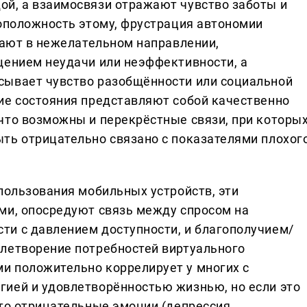
й, а взаимосвязи отражают чувство заботы и
воположность этому, фрустрация автономии
вают в нежелательном направлении,
щением неудачи или неэффективности, а
сывает чувство разобщённости или социальной
ие состояния представляют собой качественно
что возможны и перекрёстные связи, при которы
ть отрицательно связано с показателями плохог
пользования мобильных устройств, эти
ми, опосредуют связь между спросом на
и с давлением доступности, и благополучием/
летворение потребностей виртуального
и положительно коррелирует у многих с
ией и удовлетворённостью жизнью, но если это
 то отрицательные эмоции (депрессия,