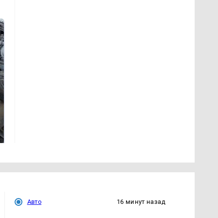
Не ешьте эту
В ОАЭ произошло
готовую еду из
жестокое убийство
магазина: список
криптомиллионера
Авто
16 минут назад