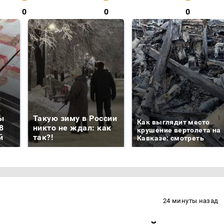
0
0
0
ы
Такую зиму в России
Как выглядит место
8
никто не ждал: как
крушение вертолета на
й
так?!
Кавказе: смотреть
24 минуты назад