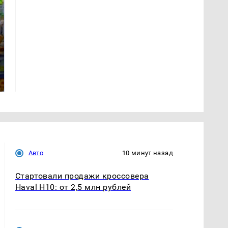
СМИ: В Химках на
полицейскую
Где будет встреча
машину напали и
президентов США и
подожгли.
России: Европа?
Авто
10 минут назад
Стартовали продажи кроссовера
Haval H10: от 2,5 млн рублей