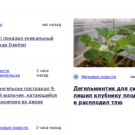
то
час назад
ti показал уникальный
ар Destrier
вости
2 часа
хангельска
назад
Мировые новости
ча
Дегельминтик для с
ангельске пострадал 9-
лишил клубнику пло
й мальчик, катающийся
и расплодил тлю
лосипеде во дворе
ровые новости
2 часа назад