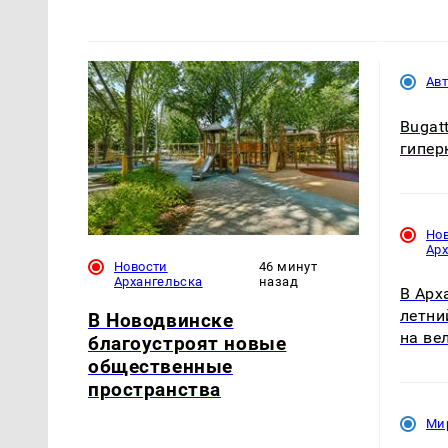
Ав
Bugat
гиперк
Но
Ар
Новости
46 минут
Архангельска
назад
В Арх
летни
В Новодвинске
на ве
благоустроят новые
общественные
пространства
Ми