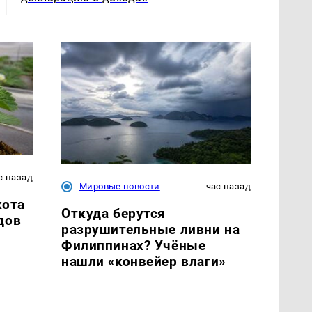
с назад
Мировые новости
час назад
кота
Откуда берутся
дов
разрушительные ливни на
Филиппинах? Учёные
нашли «конвейер влаги»