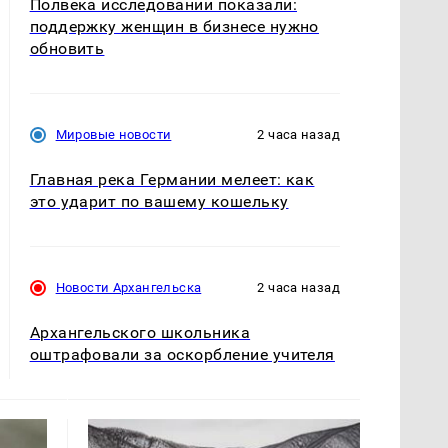
Полвека исследований показали:
поддержку женщин в бизнесе нужно
обновить
Мировые новости
2 часа назад
Главная река Германии мелеет: как
это ударит по вашему кошельку
Новости Архангельска
2 часа назад
Архангельского школьника
оштрафовали за оскорбление учителя