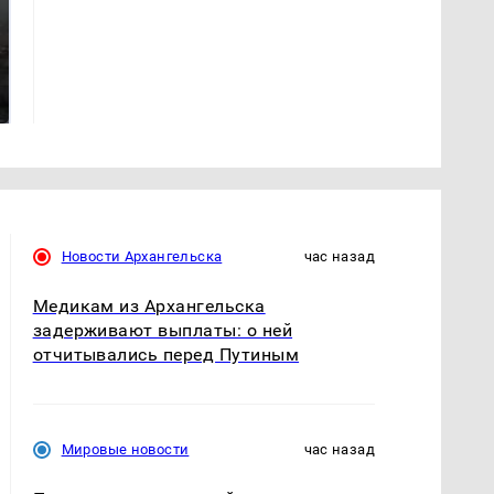
Таких событий не
В магазинах России
было с 1945: чего
ажиотаж из-за этого
ждать всем нам?
продукта: что купить?
Новости Архангельска
час назад
Медикам из Архангельска
задерживают выплаты: о ней
отчитывались перед Путиным
Мировые новости
час назад