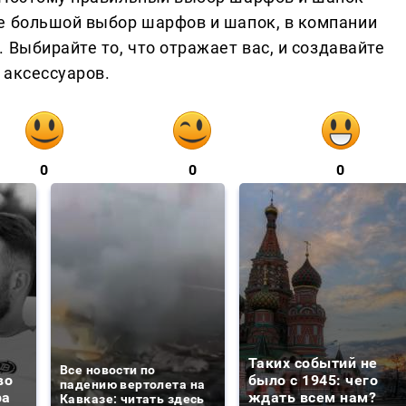
е большой выбор шарфов и шапок, в компании
 Выбирайте то, что отражает вас, и создавайте
 аксессуаров.
0
0
0
Таких событий не
Все новости по
во
было с 1945: чего
падению вертолета на
ра
ждать всем нам?
Кавказе: читать здесь