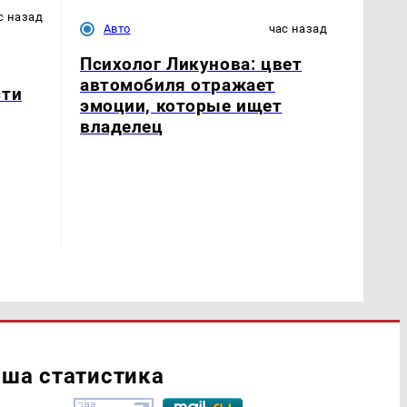
с назад
Авто
час назад
Психолог Ликунова: цвет
автомобиля отражает
сти
эмоции, которые ищет
владелец
ша статистика