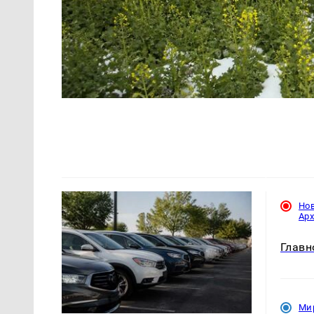
Но
Ар
Главн
Ми