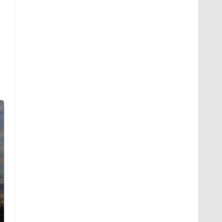
СМИ: В Химках на
полицейскую
В магазинах России
машину напали и
ажиотаж из-за этого
подожгли.
продукта: что купить?