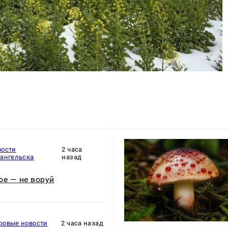
вости
2 часа
хангельска
назад
ое — не воруй
ровые новости
2 часа назад