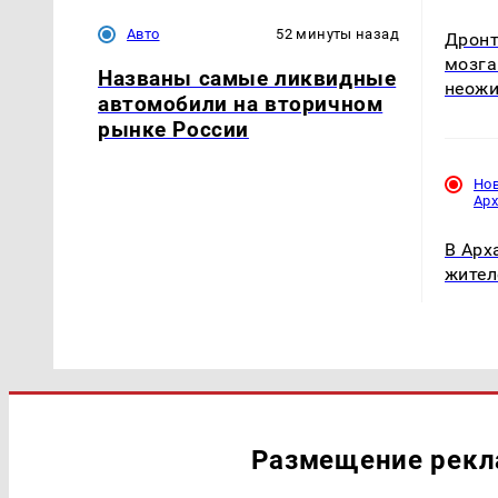
Авто
52 минуты назад
Дронт
мозга
Названы самые ликвидные
неож
автомобили на вторичном
рынке России
Но
Ар
В Арх
жител
Размещение рек