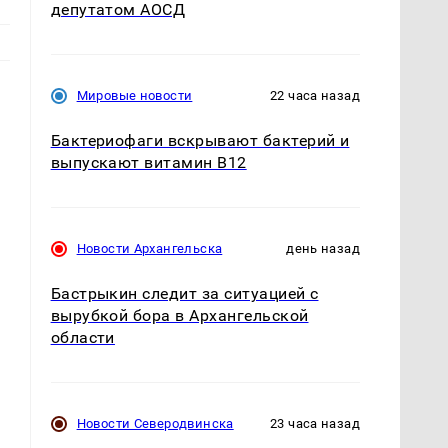
депутатом АОСД
Мировые новости
22 часа назад
Бактериофаги вскрывают бактерий и
выпускают витамин B12
Новости Архангельска
день назад
Бастрыкин следит за ситуацией с
вырубкой бора в Архангельской
области
Новости Северодвинска
23 часа назад