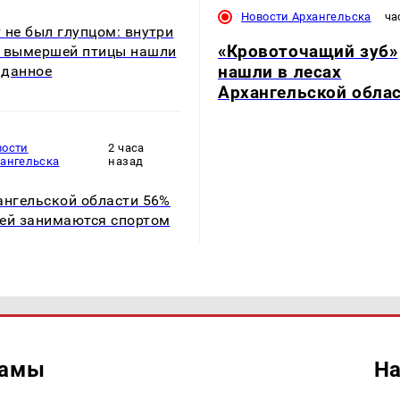
Новости Архангельска
ча
 не был глупцом: внутри
«Кровоточащий зуб»
 вымершей птицы нашли
нашли в лесах
иданное
Архангельской обла
вости
2 часа
хангельска
назад
ангельской области 56%
ей занимаются спортом
ламы
На