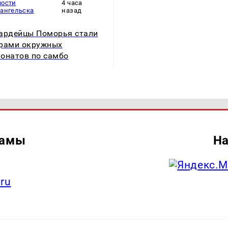
вости
4 часа
хангельска
назад
ардейцы Поморья стали
рами окружных
онатов по самбо
ламы
На
.ru