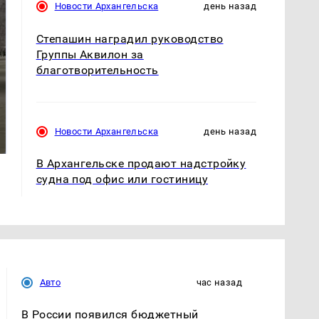
Новости Архангельска
день назад
Степашин наградил руководство
Группы Аквилон за
благотворительность
На Урале из казны
Как выглядит место
были украдены 18
крушение вертолета на
Новости Архангельска
день назад
миллионов рублей
Кавказе: смотреть
В Архангельске продают надстройку
судна под офис или гостиницу
Авто
час назад
В России появился бюджетный