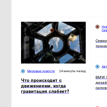
Но
Се
Север
тенни
Ав
Мировые новости
24 минуты назад
BMW X
Что происходит с
дизай
движениями, когда
силов
гравитация слабеет?