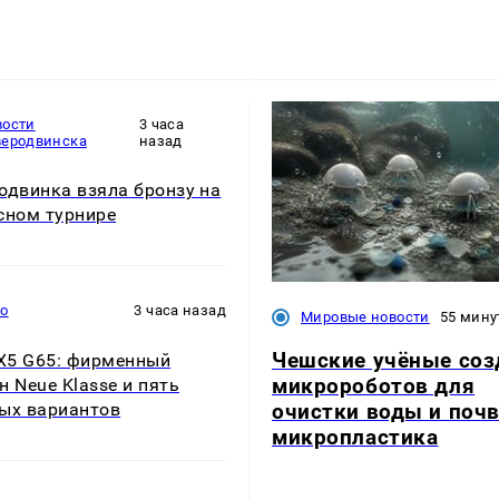
вости
3 часа
веродвинска
назад
одвинка взяла бронзу на
сном турнире
то
3 часа назад
Мировые новости
55 мину
Чешские учёные соз
5 G65: фирменный
микророботов для
н Neue Klasse и пять
очистки воды и поч
ых вариантов
микропластика