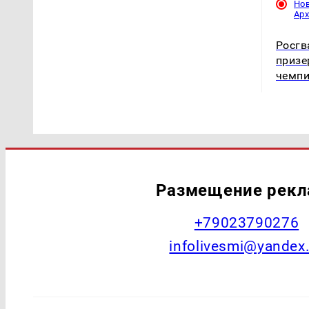
Но
Ар
Росгв
призе
чемпи
Размещение рек
+79023790276
infolivesmi@yandex