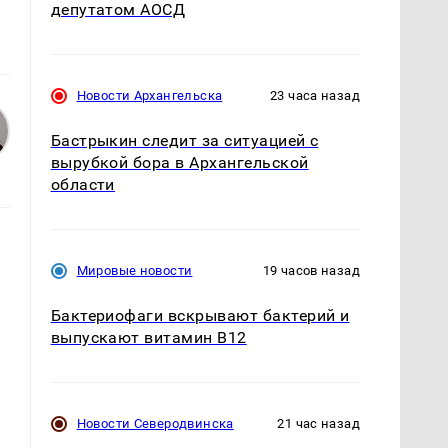
депутатом АОСД
Новости Архангельска
23 часа назад
Бастрыкин следит за ситуацией с
вырубкой бора в Архангельской
области
Мировые новости
19 часов назад
Бактериофаги вскрывают бактерий и
выпускают витамин B12
Новости Северодвинска
21 час назад