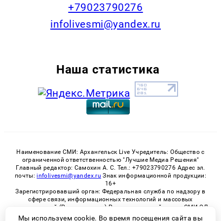
+79023790276
infolivesmi@yandex.ru
Наша статистика
Наименование СМИ: Архангельск Live Учредитель: Общество с
ограниченной ответственностью "Лучшие Медиа Решения"
Главный редактор: Самохин А. С. Тел.: +79023790276 Адрес эл.
почты:
infolivesmi@yandex.ru
Знак информационной продукции:
16+
Зарегистрировавший орган: Федеральная служба по надзору в
сфере связи, информационных технологий и массовых
коммуникаций (Роскомнадзор) Регистрационный номер СМИ ЭЛ
№ ФС 77 - 82533 от 21.01.2022
Мы используем cookie. Во время посещения сайта вы