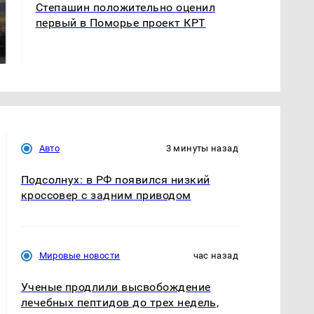
Степашин положительно оценил
СМИ: В Химках на
первый в Поморье проект КРТ
полицейскую
В магазинах России
машину напали и
ажиотаж из-за этого
подожгли.
продукта: что купить?
Авто
3 минуты назад
Подсолнух: в РФ появился низкий
кроссовер с задним приводом
Мировые новости
час назад
Ученые продлили высвобождение
лечебных пептидов до трех недель,