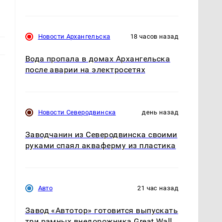
Новости Архангельска
18 часов назад
Вода пропала в домах Архангельска
после аварии на электросетях
Новости Северодвинска
день назад
Заводчанин из Северодвинска своими
руками спаял акваферму из пластика
Авто
21 час назад
Завод «Автотор» готовится выпускать
три рамных внедорожника Great Wall