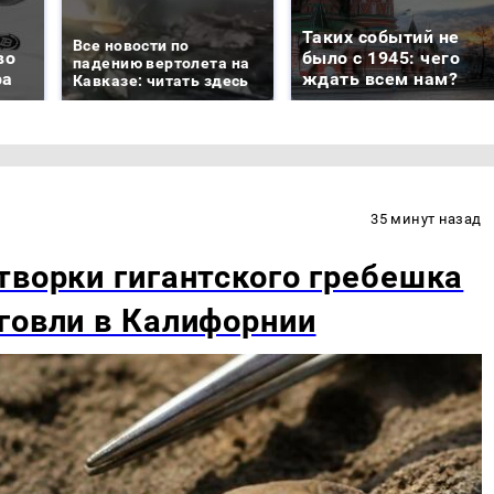
Таких событий не
Все новости по
во
было с 1945: чего
падению вертолета на
ра
ждать всем нам?
Кавказе: читать здесь
35 минут назад
творки гигантского гребешка
говли в Калифорнии