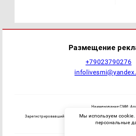
Размещение рек
+79023790276
infolivesmi@yandex
Наименование СМИ: Арх
Главный редактор: Самохин А
Мы используем cookie.
Зарегистрировавший орган: Федеральная служба по надзо
персональные дан