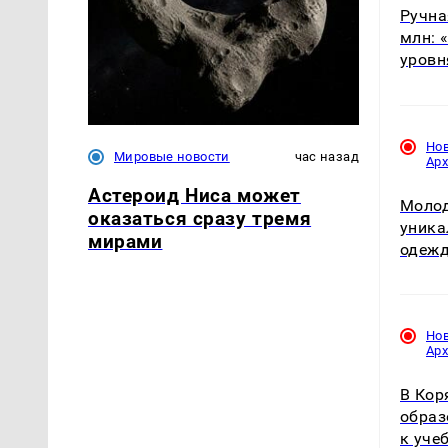
Ручна
млн: 
уровн
Но
Мировые новости
час назад
Ар
Астероид Ниса может
Молод
оказаться сразу тремя
уника
мирами
одежд
Но
Ар
В Кор
образ
к уче