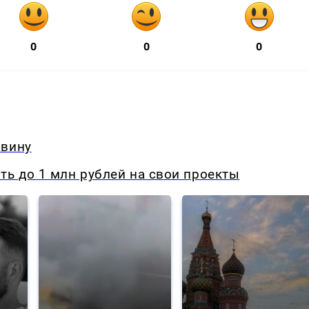
0
0
0
овину
ь до 1 млн рублей на свои проекты