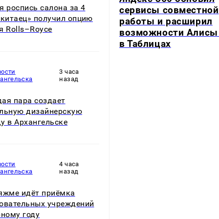
я роспись салона за 4
сервисы совместной
«китаец» получил опцию
работы и расширил
я Rolls–Royce
возможности Алисы
в Таблицах
вости
3 часа
хангельска
назад
ая пара создает
льную дизайнерскую
у в Архангельске
вости
4 часа
хангельска
назад
яжме идёт приёмка
овательных учреждений
бному году