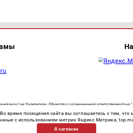
ламы
На
.ru
ангельск Live Учредитель: Общество с ограниченной ответственностью 
. С. Тел.: +79023790276 Адрес эл. почты:
infolivesmi@yandex.ru
Знак инф
 Во время посещения сайта вы соглашаетесь с тем, чт
ру в сфере связи, информационных технологий и массовых коммуникаций
82533 от 21.01.2022
ные с использованием метрик Яндекс Метрика, top.mail.
Я согласен