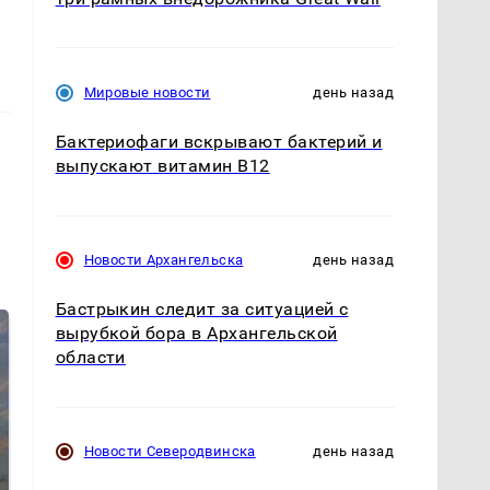
Мировые новости
день назад
Бактериофаги вскрывают бактерий и
выпускают витамин B12
Новости Архангельска
день назад
Бастрыкин следит за ситуацией с
вырубкой бора в Архангельской
области
Новости Северодвинска
день назад