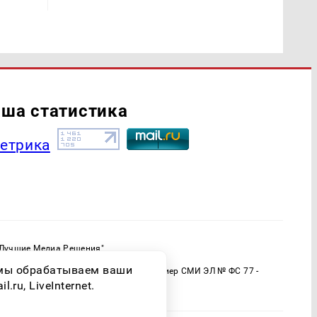
ша статистика
"Лучшие Медиа Решения"
ормационной продукции: 16+
о мы обрабатываем ваши
 (Роскомнадзор) Регистрационный номер СМИ ЭЛ № ФС 77 -
ru, LiveInternet.