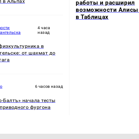
л в Альпах
работы и расширил
возможности Алисы
в Таблицах
вости
4 часа
хангельска
назад
физкультурника в
гельске: от шахмат до
тага
то
6 часов назад
о-Балтъ» начала тесты
приводного фургона