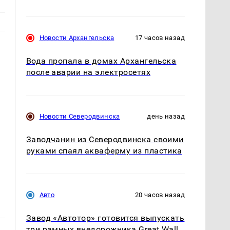
Новости Архангельска
17 часов назад
Вода пропала в домах Архангельска
после аварии на электросетях
Новости Северодвинска
день назад
Заводчанин из Северодвинска своими
руками спаял акваферму из пластика
Авто
20 часов назад
Завод «Автотор» готовится выпускать
три рамных внедорожника Great Wall