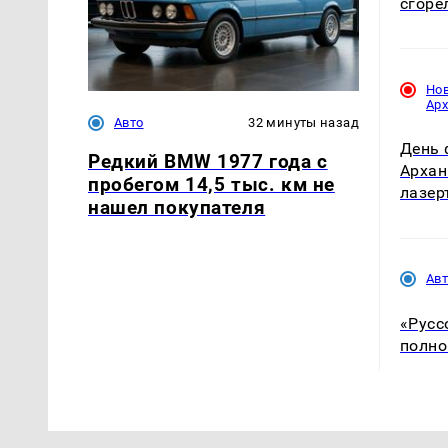
сгоре
Но
Ар
Авто
32 минуты назад
День 
Редкий BMW 1977 года с
Архан
пробегом 14,5 тыс. км не
лазер
нашел покупателя
Ав
«Русс
полно