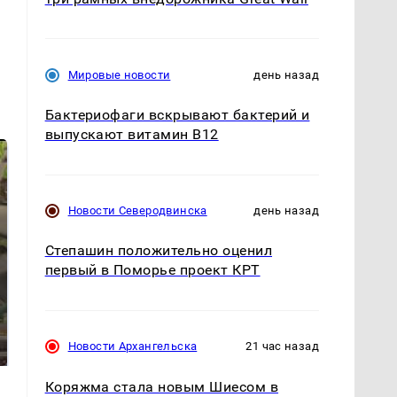
Мировые новости
день назад
Бактериофаги вскрывают бактерий и
выпускают витамин B12
Новости Северодвинска
день назад
Степашин положительно оценил
первый в Поморье проект КРТ
В ОАЭ произошло
Все новости по
жестокое убийство
падению вертолета на
Новости Архангельска
21 час назад
криптомиллионера
Кавказе: читать здесь
Коряжма стала новым Шиесом в