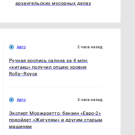
архангельских мусорных делах
Авто
2 часа назад
Ручная роспись салона за 4 млн:
«китаец» получил опцию уровня
Rolls–Royce
Авто
3 часа назад
Эксперт Моржаретто: бензин «Евро-2»
подойдет «Жигулям» и другим старым
машинам