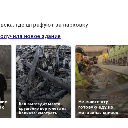
ьска: где штрафуют за парковку
получила новое здание
сии
Не ешьте эту
Как выглядит место
ак
готовую еду из
крушение вертолета на
магазина: список
Кавказе: смотреть