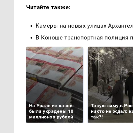
Читайте также:
Камеры на новых улицах Архангел
В Коноше транспортная полиция 
На Урале из казны
Такую зиму в Рос
были украдены 18
никто не ждал: к
миллионов рублей
так?!