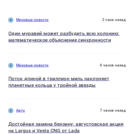
Мировые новости
2 часа назад
Один муравей может разбудить всю колонию:
математическое объяснение синхронности
Мировые новости
6 часов назад
Поток длиной в триллион миль наклоняет
планетные кольца у тройной звезды
Авто
7 часов назад
Достойная замена бензину: августовская акция
на Largus и Vesta CNG от Lada