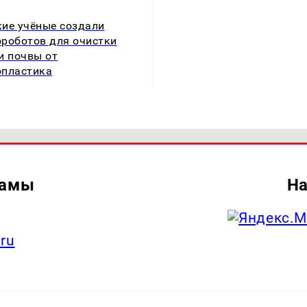
ие учёные создали
роботов для очистки
и почвы от
пластика
ламы
На
.ru