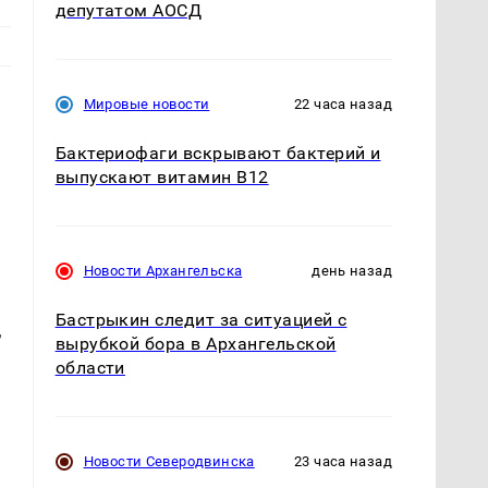
депутатом АОСД
Мировые новости
22 часа назад
Бактериофаги вскрывают бактерий и
выпускают витамин B12
Новости Архангельска
день назад
Бастрыкин следит за ситуацией с
,
вырубкой бора в Архангельской
области
Новости Северодвинска
23 часа назад