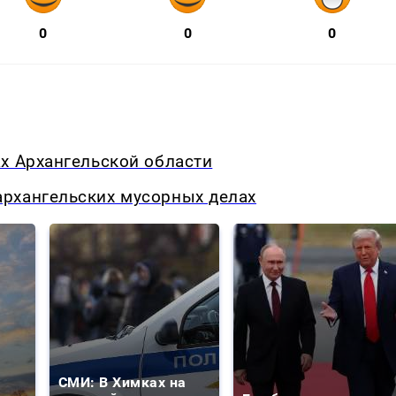
0
0
0
х Архангельской области
рхангельских мусорных делах
СМИ: В Химках на