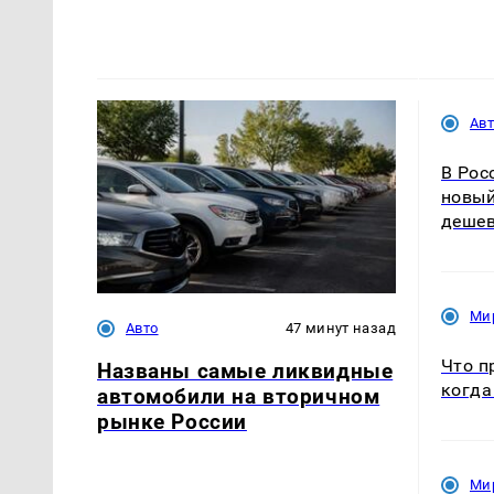
Ав
В Рос
новый
дешев
Ми
Авто
47 минут назад
Что п
Названы самые ликвидные
когда
автомобили на вторичном
рынке России
Ми