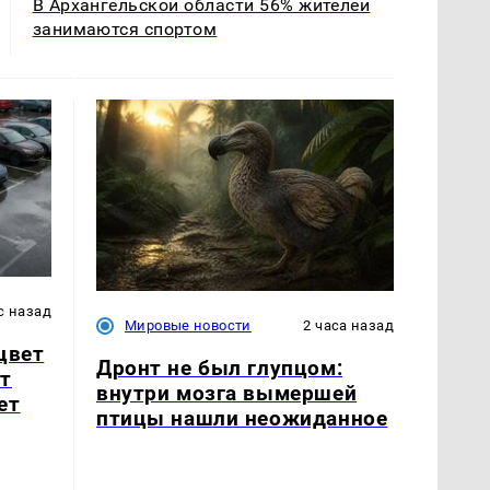
В Архангельской области 56% жителей
занимаются спортом
с назад
Мировые новости
2 часа назад
цвет
Дронт не был глупцом:
т
внутри мозга вымершей
ет
птицы нашли неожиданное