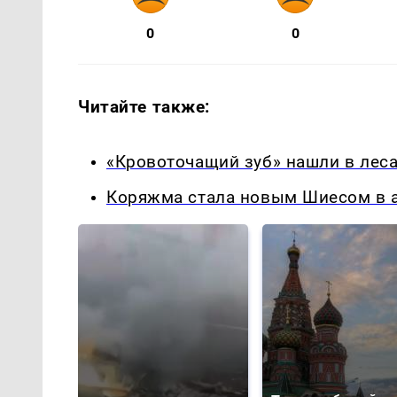
0
0
Читайте также:
«Кровоточащий зуб» нашли в леса
Коряжма стала новым Шиесом в а