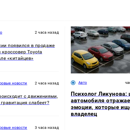
то
2 часа назад
сии появился в продаже
 кроссовер Toyota
ле «китайцев»
Авто
ча
ровые новости
2 часа назад
Психолог Ликунова: 
роисходит с движениями,
автомобиля отражае
 гравитация слабеет?
эмоции, которые ищ
владелец
ровые новости
3 часа назад