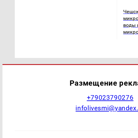
Чешск
микро
воды 
микро
Размещение рек
+79023790276
infolivesmi@yandex