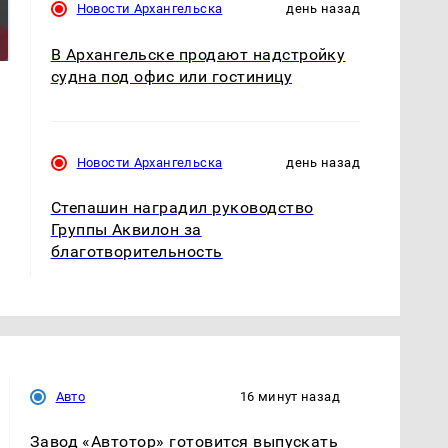
Такую зиму в России
Новости Архангельска
день назад
Как выглядит место
никто не ждал: как
крушение вертолета на
так?!
Кавказе: смотреть
В Архангельске продают надстройку
судна под офис или гостиницу
Новости Архангельска
день назад
Степашин наградил руководство
Группы Аквилон за
благотворительность
Авто
16 минут назад
Завод «Автотор» готовится выпускать