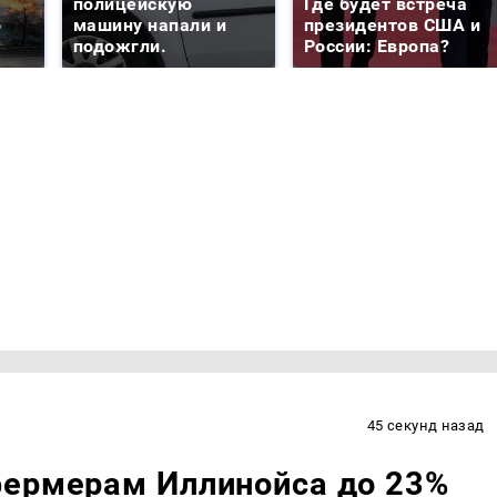
е
полицейскую
Где будет встреча
о
машину напали и
президентов США и
подожгли.
России: Европа?
45 секунд назад
фермерам Иллинойса до 23%