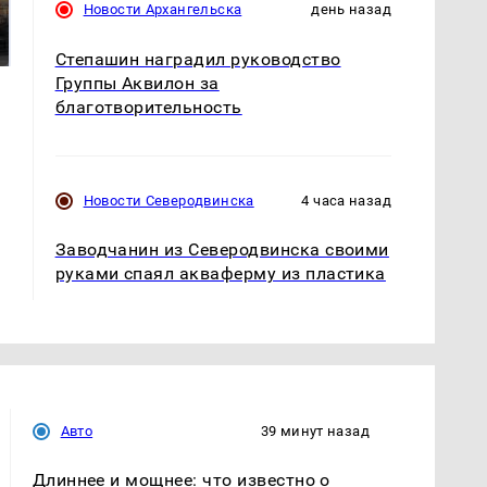
полицейскую
Новости Архангельска
день назад
В магазинах России
машину напали и
ажиотаж из-за этого
подожгли.
продукта: что купить?
Степашин наградил руководство
Группы Аквилон за
благотворительность
Новости Северодвинска
4 часа назад
Заводчанин из Северодвинска своими
руками спаял акваферму из пластика
Авто
39 минут назад
Длиннее и мощнее: что известно о