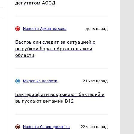
депутатом АОСД
Новости Архангельска
день назад
Бастрыкин следит за ситуацией с
вырубкой бора в Архангельской
области
Мировые новости
21 час назад
.
Бактериофаги вскрывают бактерий и
выпускают витамин B12
Новости Северодвинска
22 часа назад