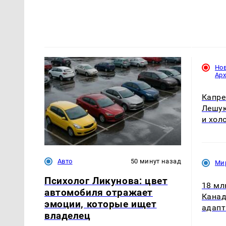
Но
Ар
Капре
Лешук
и хол
Авто
50 минут назад
Ми
Психолог Ликунова: цвет
18 мл
автомобиля отражает
Канад
эмоции, которые ищет
адапт
владелец