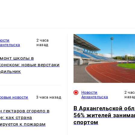
вости
2 часа
хангельска
назад
монт школы в
онском: новые верстаки
одильник
Новости
2 час
Архангельска
наза
ровые новости
3 часа назад
В Архангельской обл
н гектаров сгорело в
56% жителей занима
е: как страна
спортом
ируется к пожарам