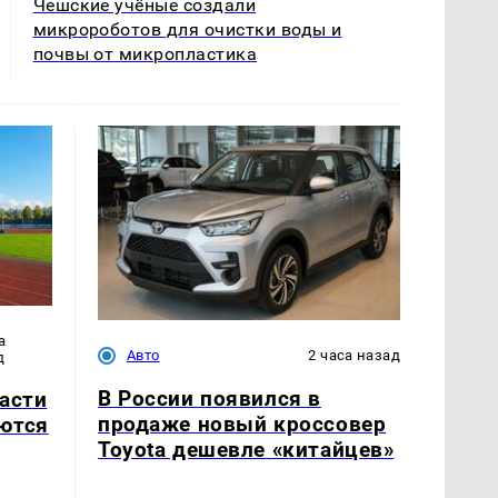
Чешские учёные создали
микророботов для очистки воды и
почвы от микропластика
а
Авто
2 часа назад
д
В России появился в
асти
продаже новый кроссовер
ются
Toyota дешевле «китайцев»