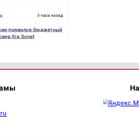
то
3 часа назад
сии появился бюджетный
овер Kia Sonet
ламы
На
.ru