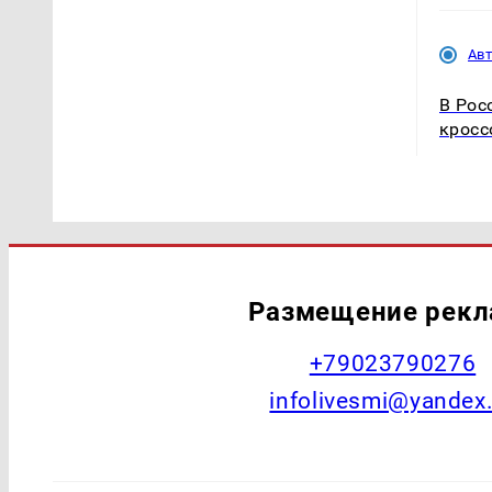
Ав
В Рос
кросс
Размещение рек
+79023790276
infolivesmi@yandex