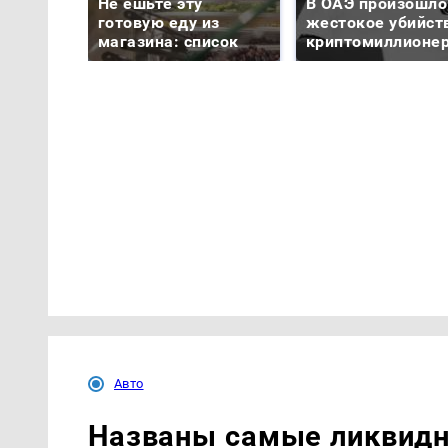
Не ешьте эту
В ОАЭ произошло
готовую еду из
жестокое убийст
магазина: список
криптомиллионе
Авто
Названы самые ликвидн