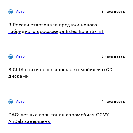
Авто
3 часа назад
В России стартовали продажи нового
гибридного кроссовера Esteo Exlantix ET
Авто
3 часа назад
В США почти не осталось автомобилей с CD-
дисками
Авто
4 часа назад
GAC: летные испытания аэромобиля GOVY
AirCab завершены