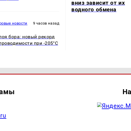
вниз зависит от их
водного обмена
ровые новости
9 часов назад
лоя бора: новый рекорд
проводимости при -205°C
ламы
На
.ru