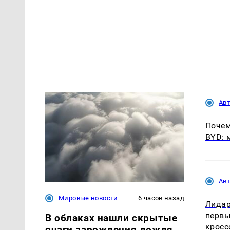
Ав
Почем
BYD: 
Ав
Мировые новости
6 часов назад
Лидар
первы
В облаках нашли скрытые
кросс
очаги зарождения дождя