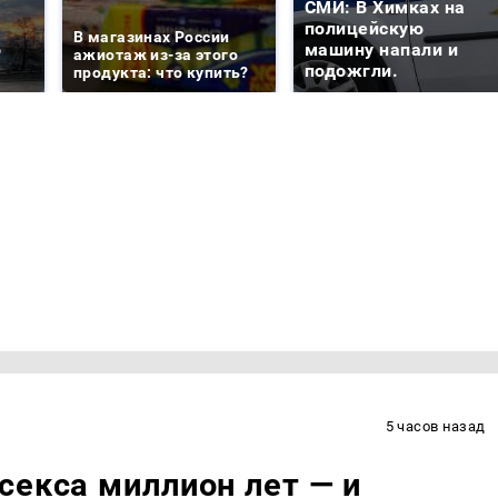
СМИ: В Химках на
е
полицейскую
В магазинах России
о
машину напали и
ажиотаж из-за этого
подожгли.
продукта: что купить?
5 часов назад
секса миллион лет — и