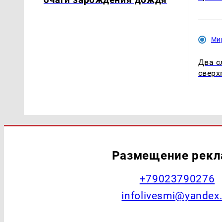
Ми
Два с
сверх
Размещение рек
+79023790276
infolivesmi@yandex