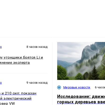
то
8 часов назад
у угонщики боятся Li и
мнение эксперта
то
9 часов назад
Мировые новости
6 часо
 и 210 сил: показан
Исследование: движ
й электрический
горных деревьев вве
овер VW