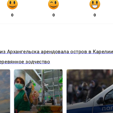
0
0
0
 из Архангельска арендовала остров в Карели
еревянное зодчество