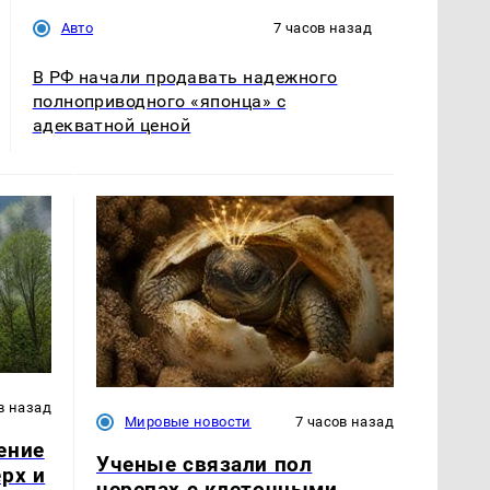
Авто
7 часов назад
В РФ начали продавать надежного
полноприводного «японца» с
адекватной ценой
в назад
Мировые новости
7 часов назад
ение
Ученые связали пол
рх и
черепах с клеточными