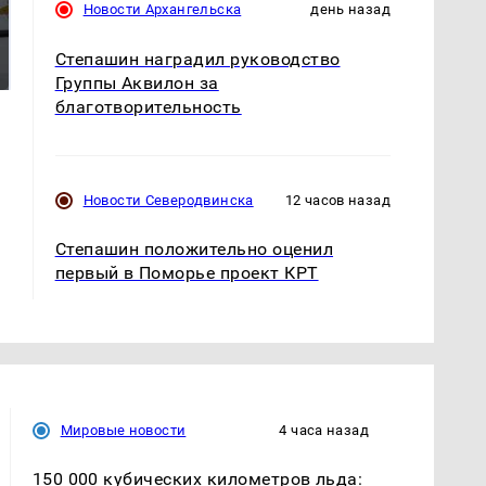
Новости Архангельска
день назад
Где будет встреча
На Урале из казны
президентов США и
были украдены 18
Степашин наградил руководство
России: Европа?
миллионов рублей
Группы Аквилон за
благотворительность
Новости Северодвинска
12 часов назад
Степашин положительно оценил
первый в Поморье проект КРТ
Мировые новости
4 часа назад
150 000 кубических километров льда: