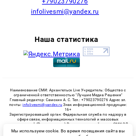
+79023790276
infolivesmi@yandex.ru
Наша статистика
Наименование СМИ: Архангельск Live Учредитель: Общество с
ограниченной ответственностью "Лучшие Медиа Решения"
Главный редактор: Самохин А. С. Тел.: +79023790276 Адрес эл.
почты:
infolivesmi@yandex.ru
Знак информационной продукции:
16+
Зарегистрировавший орган: Федеральная служба по надзору в
сфере связи, информационных технологий и массовых
коммуникаций (Роскомнадзор) Регистрационный номер СМИ ЭЛ
№ ФС 77 - 82533 от 21.01.2022
Мы используем cookie. Во время посещения сайта вы