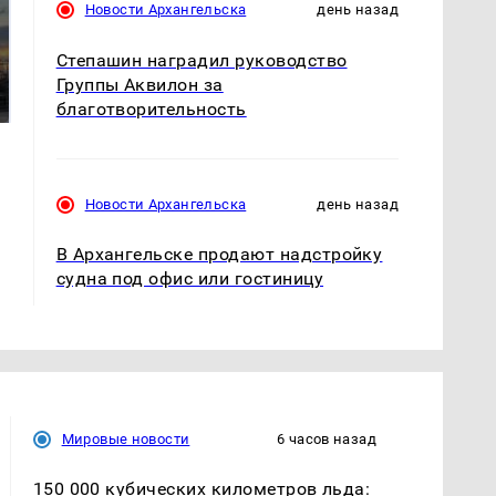
Новости Архангельска
день назад
СМИ: В Химках на
полицейскую
Степашин наградил руководство
В магазинах России
машину напали и
Группы Аквилон за
ажиотаж из-за этого
подожгли.
продукта: что купить?
благотворительность
Новости Архангельска
день назад
В Архангельске продают надстройку
судна под офис или гостиницу
Мировые новости
6 часов назад
150 000 кубических километров льда: