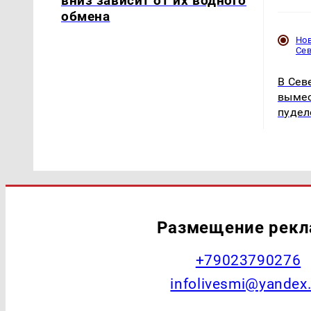
вниз зависит от их водного
обмена
Но
Се
В Сев
вымес
пудел
Размещение рек
+79023790276
infolivesmi@yandex