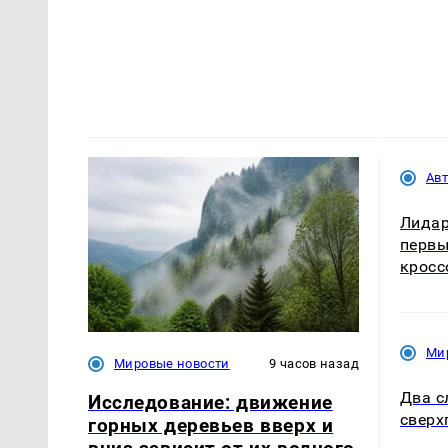
Ав
Лидар
первы
кросс
Ми
Мировые новости
9 часов назад
Два с
Исследование: движение
сверх
горных деревьев вверх и