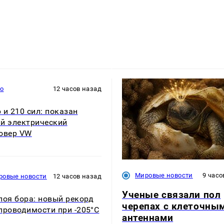
то
12 часов назад
 и 210 сил: показан
й электрический
овер VW
Мировые новости
9 часо
ровые новости
12 часов назад
Ученые связали пол
лоя бора: новый рекорд
черепах с клеточны
проводимости при -205°C
антеннами