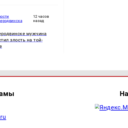
вости
12 часов
веродвинска
назад
еродвинске мужчина
тил злость на той-
е
ламы
На
.ru