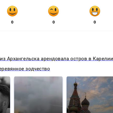
0
0
0
 из Архангельска арендовала остров в Карели
еревянное зодчество