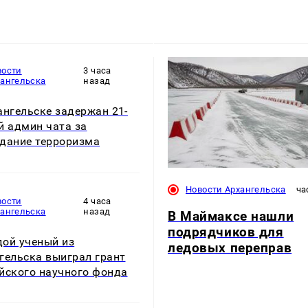
вости
3 часа
хангельска
назад
ангельске задержан 21-
й админ чата за
дание терроризма
Новости Архангельска
ча
вости
4 часа
хангельска
назад
В Маймаксе нашли
подрядчиков для
ой ученый из
ледовых переправ
гельска выиграл грант
йского научного фонда