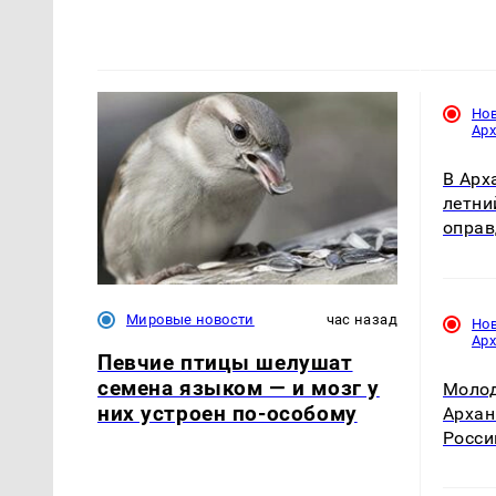
Но
Ар
В Арх
летни
оправ
Мировые новости
час назад
Но
Ар
Певчие птицы шелушат
семена языком — и мозг у
Молод
них устроен по-особому
Архан
Росси