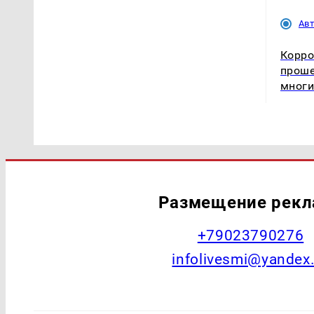
Ав
Корро
проше
многи
Размещение рек
+79023790276
infolivesmi@yandex