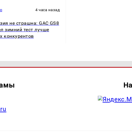
то
4 часа назад
зия не страшна: GAC GS8
л зимний тест лучше
х конкурентов
ламы
На
.ru