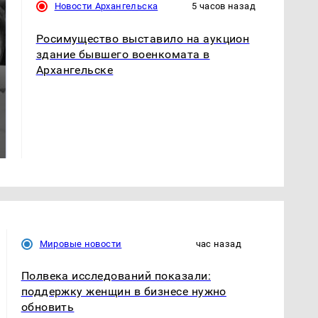
Новости Архангельска
5 часов назад
Росимущество выставило на аукцион
здание бывшего военкомата в
Архангельске
Таких событий не
Все новости по
было с 1945: чего
падению вертолета на
ждать всем нам?
Кавказе: читать здесь
Мировые новости
час назад
Полвека исследований показали:
поддержку женщин в бизнесе нужно
обновить