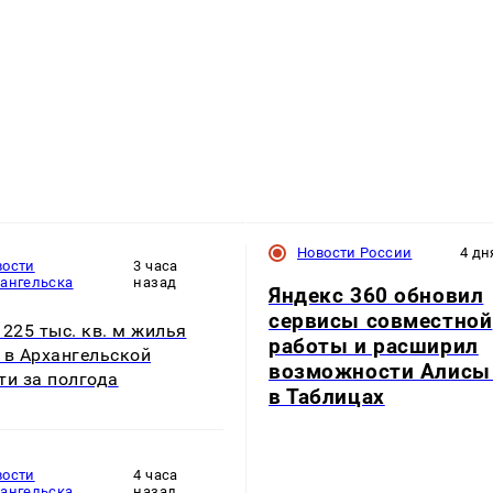
Новости России
4 дн
вости
3 часа
хангельска
назад
Яндекс 360 обновил
сервисы совместной
 225 тыс. кв. м жилья
работы и расширил
 в Архангельской
возможности Алисы
ти за полгода
в Таблицах
вости
4 часа
хангельска
назад