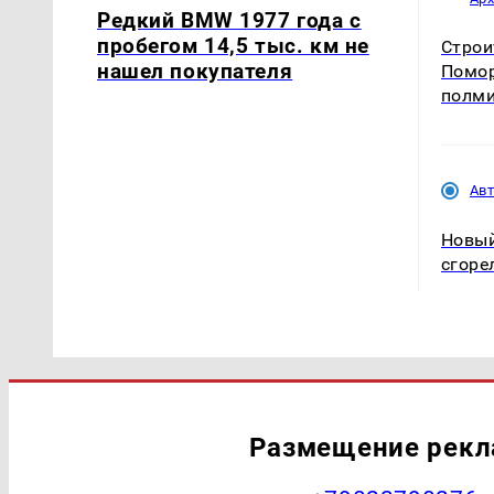
Редкий BMW 1977 года с
пробегом 14,5 тыс. км не
Строи
нашел покупателя
Помор
полми
Ав
Новый
сгоре
Размещение рек