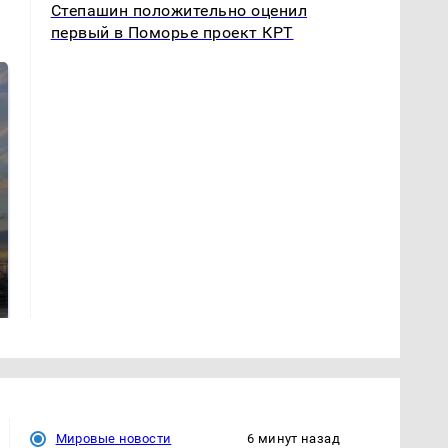
Степашин положительно оценил
первый в Поморье проект КРТ
СМИ: В Химках на
полицейскую
В магазинах России
машину напали и
ажиотаж из-за этого
подожгли.
продукта: что купить?
Мировые новости
6 минут назад