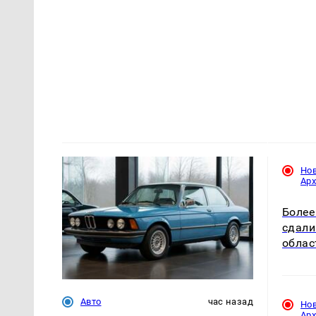
Но
Ар
Более
сдали
облас
Авто
час назад
Но
Ар