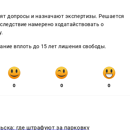
ят допросы и назначают экспертизы. Решается
 следствие намерено ходатайствовать о
у.
ание вплоть до 15 лет лишения свободы.
0
0
0
ьска: где штрафуют за парковку