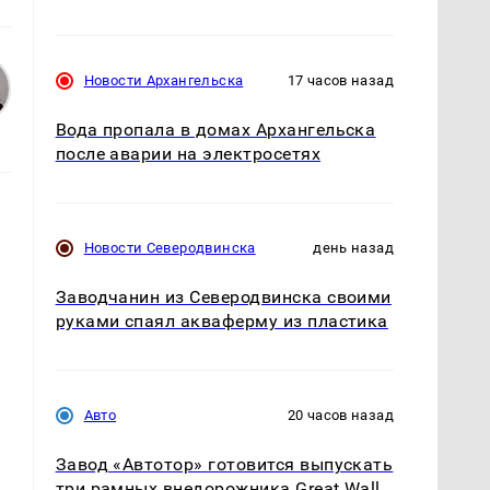
Новости Архангельска
17 часов назад
Вода пропала в домах Архангельска
после аварии на электросетях
Новости Северодвинска
день назад
Заводчанин из Северодвинска своими
руками спаял акваферму из пластика
Авто
20 часов назад
Завод «Автотор» готовится выпускать
три рамных внедорожника Great Wall