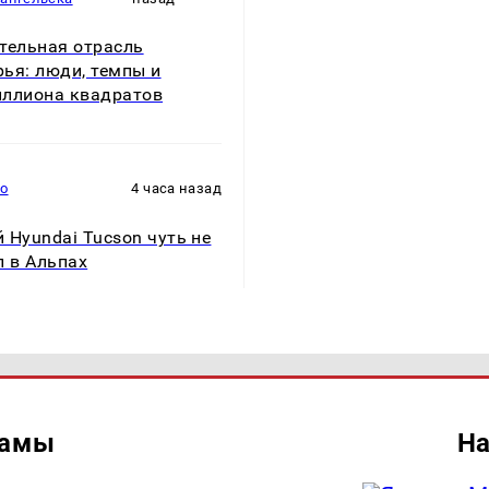
тельная отрасль
ья: люди, темпы и
ллиона квадратов
то
4 часа назад
 Hyundai Tucson чуть не
л в Альпах
ламы
На