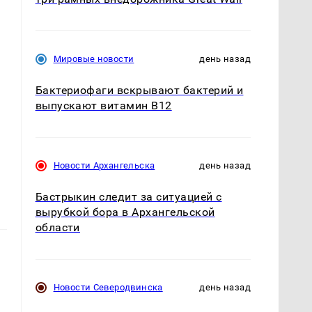
Мировые новости
день назад
Бактериофаги вскрывают бактерий и
выпускают витамин B12
Новости Архангельска
день назад
Бастрыкин следит за ситуацией с
вырубкой бора в Архангельской
области
Новости Северодвинска
день назад