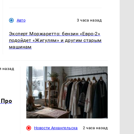
Авто
3 часа назад
Эксперт Моржаретто: бензин «Евро-2»
подойдет «Жигулям» и другим старым
машинам
я назад
 Про
Новости Архангельска
2 часа назад