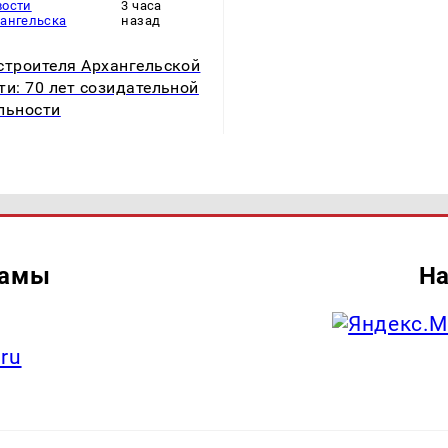
вости
3 часа
хангельска
назад
строителя Архангельской
ти: 70 лет созидательной
льности
ламы
На
.ru