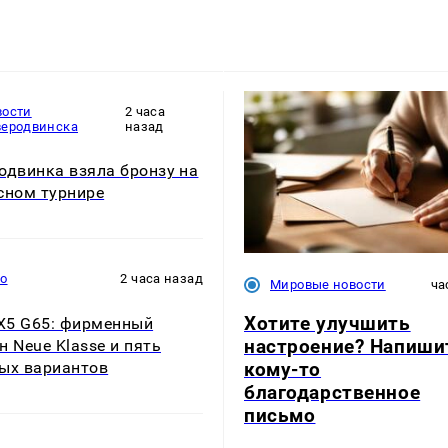
вости
2 часа
веродвинска
назад
одвинка взяла бронзу на
сном турнире
то
2 часа назад
Мировые новости
ча
Хотите улучшить
5 G65: фирменный
настроение? Напиши
н Neue Klasse и пять
кому-то
ых вариантов
благодарственное
письмо