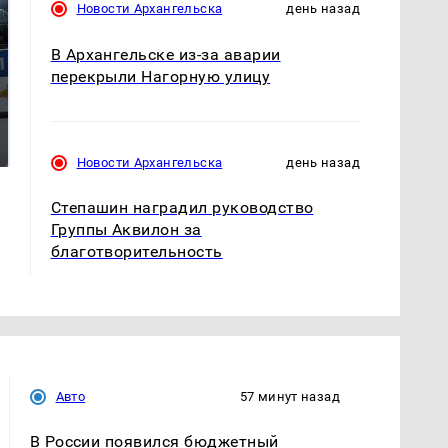
Новости Архангельска
день назад
В Архангельске из-за аварии
перекрыли Нагорную улицу
Где будет встреча
Такую зиму в России
президентов США и
никто не ждал: как
России: Европа?
так?!
Новости Архангельска
день назад
Степашин наградил руководство
Группы Аквилон за
благотворительность
Авто
57 минут назад
В России появился бюджетный