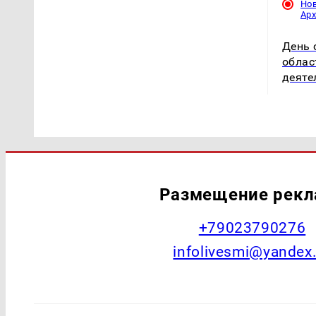
Но
Ар
День 
облас
деяте
Размещение рек
+79023790276
infolivesmi@yandex