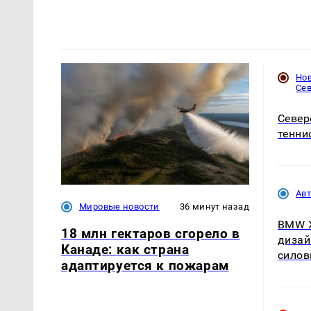
Но
Се
Север
тенни
Ав
Мировые новости
36 минут назад
BMW X
18 млн гектаров сгорело в
дизай
Канаде: как страна
силов
адаптируется к пожарам