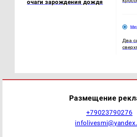
кросс
очаги зарождения дождя
Ми
Два с
сверх
Размещение рек
+79023790276
infolivesmi@yandex