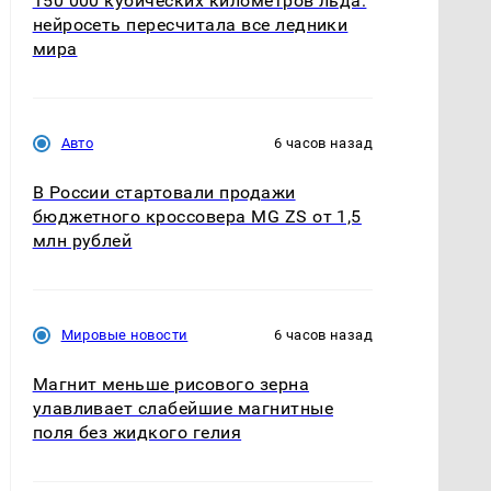
150 000 кубических километров льда:
нейросеть пересчитала все ледники
мира
Авто
6 часов назад
В России стартовали продажи
бюджетного кроссовера MG ZS от 1,5
млн рублей
Мировые новости
6 часов назад
Магнит меньше рисового зерна
улавливает слабейшие магнитные
поля без жидкого гелия