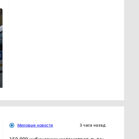
Где будет встреча
На Урале из казны
президентов США и
были украдены 18
России: Европа?
миллионов рублей
Мировые новости
3 часа назад