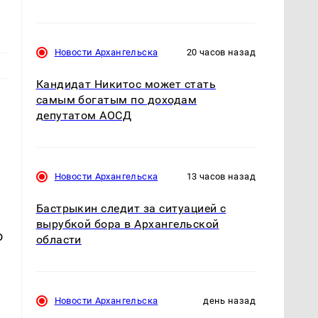
Новости Архангельска
20 часов назад
Кандидат Никитос может стать
самым богатым по доходам
депутатом АОСД
Новости Архангельска
13 часов назад
Бастрыкин следит за ситуацией с
вырубкой бора в Архангельской
о
области
Новости Архангельска
день назад