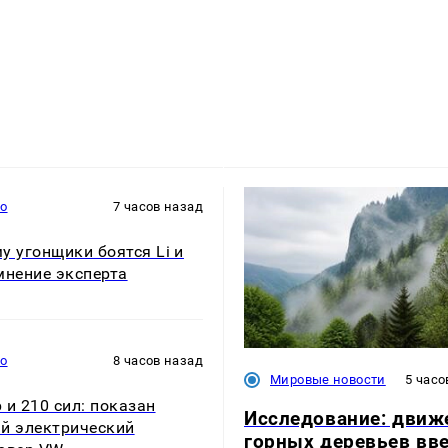
то
7 часов назад
у угонщики боятся Li и
мнение эксперта
то
8 часов назад
Мировые новости
5 часо
 и 210 сил: показан
Исследование: движ
й электрический
горных деревьев вве