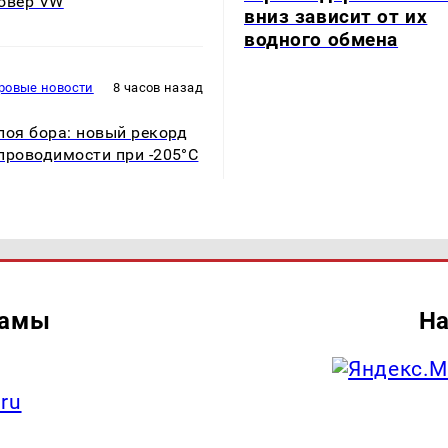
овер VW
вниз зависит от их
водного обмена
ровые новости
8 часов назад
лоя бора: новый рекорд
проводимости при -205°C
ламы
На
.ru