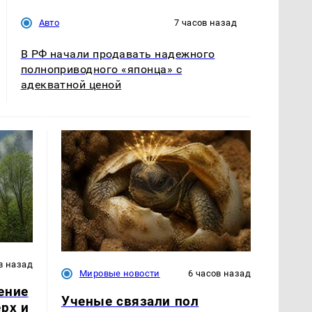
Авто
7 часов назад
В РФ начали продавать надежного
полноприводного «японца» с
адекватной ценой
в назад
Мировые новости
6 часов назад
ение
Ученые связали пол
рх и