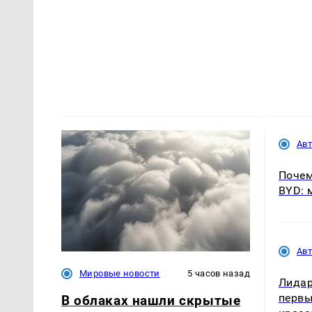
Ав
Почем
BYD: 
Ав
Мировые новости
5 часов назад
Лидар
первы
В облаках нашли скрытые