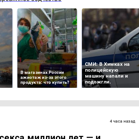
СМИ: В Химках на
е
полицейскую
В магазинах России
о
машину напали и
ажиотаж из-за этого
подожгли.
продукта: что купить?
4 часа назад
секса миллион лет — и