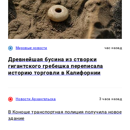
Мировые новости
час назад
Древнейшая бусина из створки
гигантского гребешка переписала
историю торговли в Калифорнии
Новости Архангельска
3 часа назад
В Коноше транспортная полиция получила новое
здание