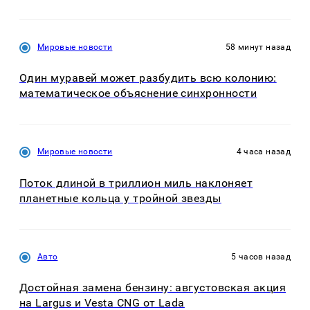
Мировые новости
58 минут назад
Один муравей может разбудить всю колонию:
математическое объяснение синхронности
Мировые новости
4 часа назад
Поток длиной в триллион миль наклоняет
планетные кольца у тройной звезды
Авто
5 часов назад
Достойная замена бензину: августовская акция
на Largus и Vesta CNG от Lada