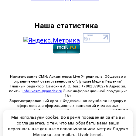
Наша статистика
Наименование СМИ: Архангельск Live Учредитель: Общество с
ограниченной ответственностью "Лучшие Медиа Решения"
Главный редактор: Самохин А. С. Тел.: +79023790276 Адрес эл.
почты:
infolivesmi@yandex.ru
Знак информационной продукции:
16+
Зарегистрировавший орган: Федеральная служба по надзору в
сфере связи, информационных технологий и массовых
коммуникаций (Роскомнадзор) Регистрационный номер СМИ ЭЛ
№ ФС 77 - 82533 от 21.01.2022
Мы используем cookie. Во время посещения сайта вы
соглашаетесь с тем, что мы обрабатываем ваши
персональные данные с использованием метрик Яндекс
Метрика, top.mail.ru, LiveInternet.
© 2026 «Архангельск Live» | Все права защищены