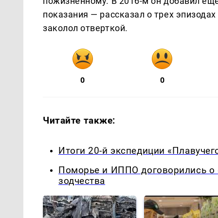
пожизненному. В 2016-м он добавил еще
показания — рассказал о трех эпизодах
заколол отверткой.
0
0
Читайте также:
Итоги 20-й экспедиции «Плавучег
Поморье и ИППО договорились о 
зодчества