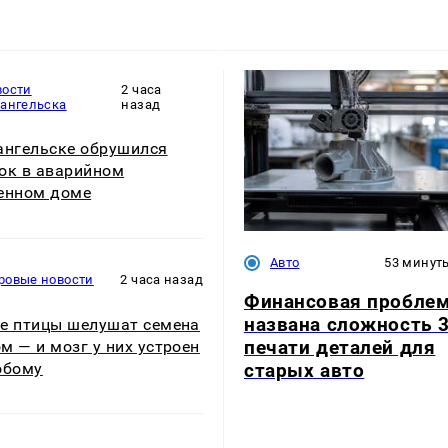
вости
2 часа
хангельска
назад
ангельске обрушился
ок в аварийном
енном доме
Авто
53 минут
ровые новости
2 часа назад
Финансовая проблем
названа сложность 
е птицы шелушат семена
печати деталей для
м — и мозг у них устроен
обому
старых авто