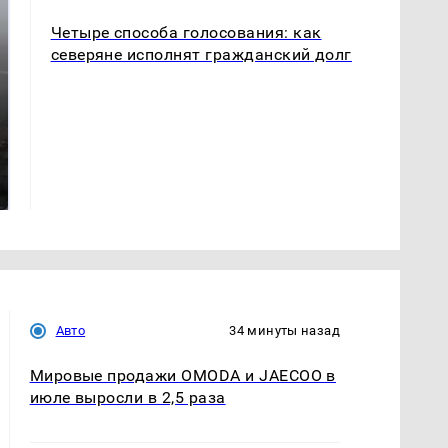
Четыре способа голосования: как
северяне исполнят гражданский долг
Таких событий не
В магазинах России
было с 1945: чего
ажиотаж из-за этого
ждать всем нам?
продукта: что купить?
Авто
34 минуты назад
Мировые продажи OMODA и JAECOO в
июле выросли в 2,5 раза