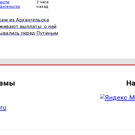
вости
2 часа
хангельска
назад
ам из Архангельска
живают выплаты: о ней
ывались перед Путиным
ламы
На
.ru