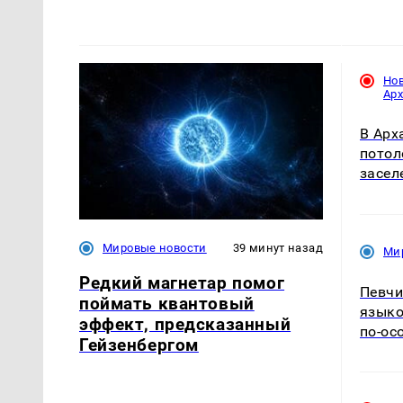
Но
Ар
В Арх
потол
засел
Мировые новости
39 минут назад
Ми
Редкий магнетар помог
Певчи
поймать квантовый
языко
эффект, предсказанный
по-ос
Гейзенбергом