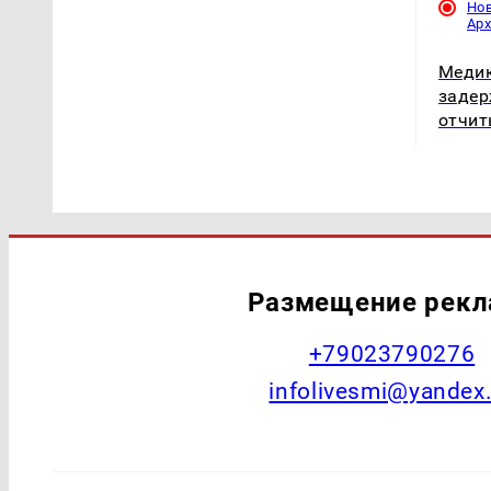
Но
Ар
Медик
задер
отчит
Размещение рек
+79023790276
infolivesmi@yandex