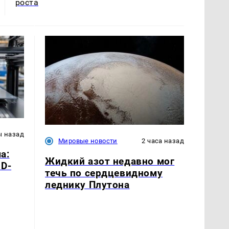
роста
ы назад
Мировые новости
2 часа назад
а:
Жидкий азот недавно мог
3D-
течь по сердцевидному
леднику Плутона