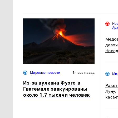
Но
Ар
Медсе
девоч
Новод
Мировые новости
3 часа назад
Ми
Из-за вулкана Фуэго в
Ракет
Гватемале эвакуированы
Луну.
около 1,7 тысячи человек
касае