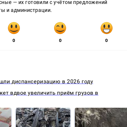
ные — их готовили с учётом предложений
ты и администрации.
0
0
0
шли диспансеризацию в 2026 году
ет вдвое увеличить приём грузов в