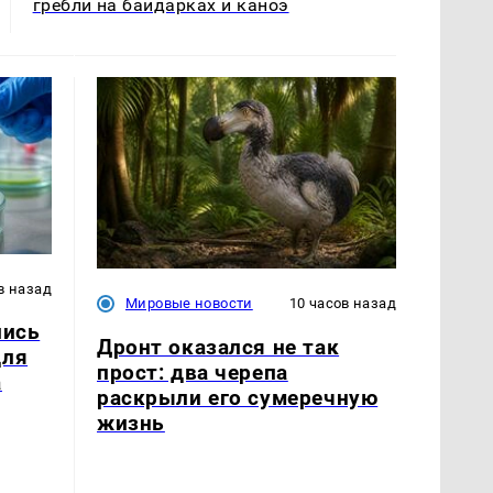
гребли на байдарках и каноэ
в назад
Мировые новости
10 часов назад
лись
Дронт оказался не так
для
прост: два черепа
а
раскрыли его сумеречную
жизнь