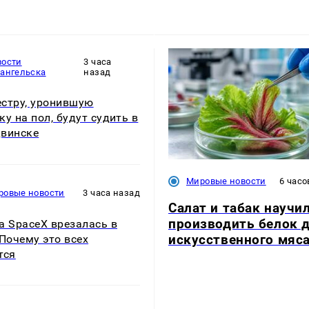
вости
3 часа
хангельска
назад
стру, уронившую
ку на пол, будут судить в
винске
Мировые новости
6 часо
ровые новости
3 часа назад
Салат и табак научи
производить белок 
а SpaceX врезалась в
искусственного мяс
 Почему это всех
тся