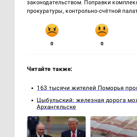
законодательством. Поправки комплекс
прокуратуры, контрольно-счётной пала
0
0
Читайте также:
163 тысячи жителей Поморья про
Цыбульский: железная дорога мож
Архангельске