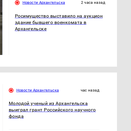
Новости Архангельска
2 часа назад
Росимущество выставило на аукцион
здание бывшего военкомата в
Архангельске
Не ешьте эту
В ОАЭ произошло
готовую еду из
жестокое убийство
магазина: список
криптомиллионера
Новости Архангельска
час назад
Молодой ученый из Архангельска
выиграл грант Российского научного
фонда