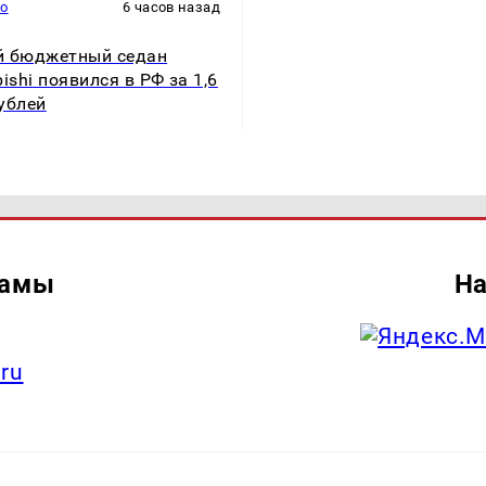
то
6 часов назад
й бюджетный седан
bishi появился в РФ за 1,6
ублей
ламы
На
.ru