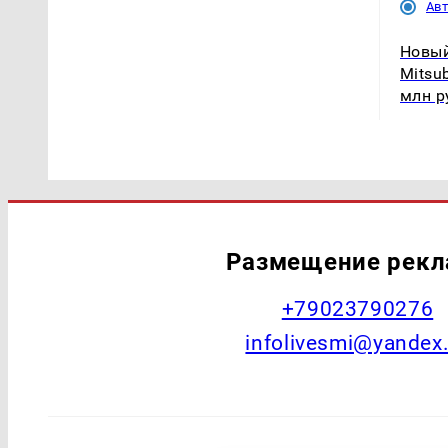
Ав
Новы
Mitsu
млн р
Размещение рек
+79023790276
infolivesmi@yandex