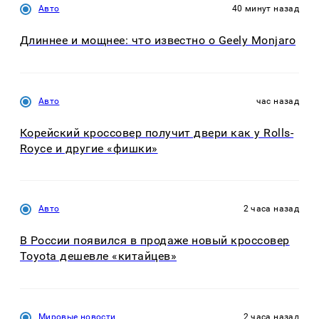
Авто
40 минут назад
Длиннее и мощнее: что известно о Geely Monjaro
Авто
час назад
Корейский кроссовер получит двери как у Rolls-
Royce и другие «фишки»
Авто
2 часа назад
В России появился в продаже новый кроссовер
Toyota дешевле «китайцев»
Мировые новости
2 часа назад