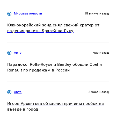
Мировые новости
18 минут назад
Южнокорейский зонд снял свежий кратер от
падения ракеты SpaceX на Луну
Авто
час назад
Парадокс: Rolls-Royce и Bentley обошли Opel и
Renault по продажам в России
Авто
3 часа назад
Игорь Арсентьев объяснил причины пробок на
въезде в город