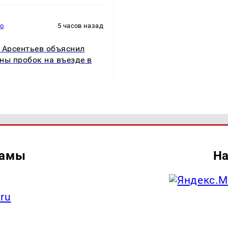
то
5 часов назад
 Арсентьев объяснил
ны пробок на въезде в
ламы
На
.ru