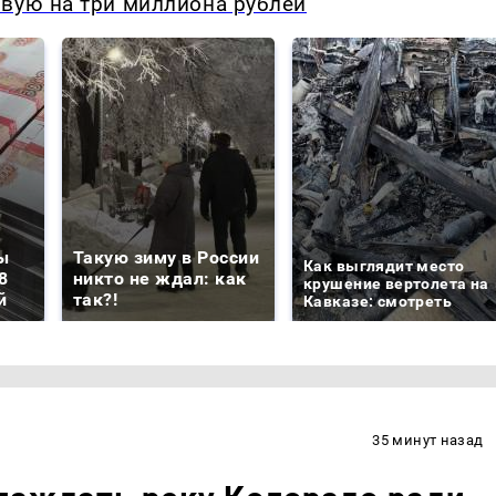
овую на три миллиона рублей
ы
Такую зиму в России
Как выглядит место
8
никто не ждал: как
крушение вертолета на
й
так?!
Кавказе: смотреть
35 минут назад