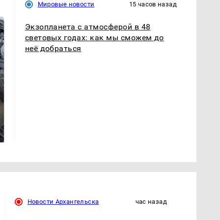
Мировые новости
15 часов назад
Экзопланета с атмосферой в 48
световых годах: как мы сможем до
неё добраться
Не ешьте эту
В ОАЭ произошло
готовую еду из
жестокое убийство
магазина: список
криптомиллионера
Новости Архангельска
час назад