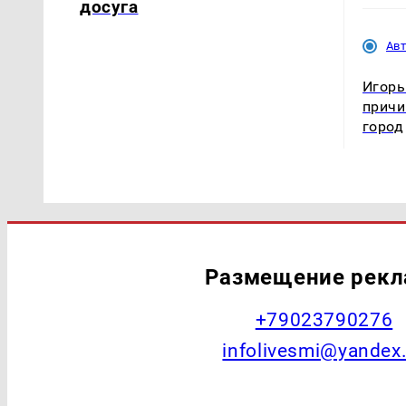
досуга
Ав
Игорь
причи
город
Размещение рек
+79023790276
infolivesmi@yandex