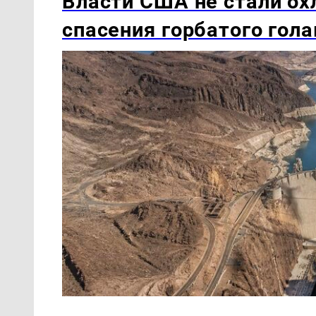
Власти США не стали ох
спасения горбатого гола