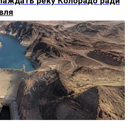
лаждать реку Колорадо ради
вля