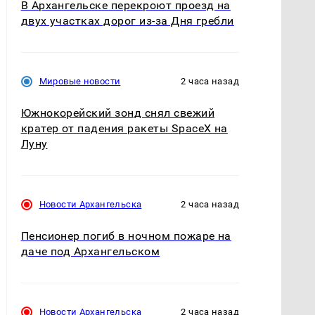
В Архангельске перекроют проезд на
двух участках дорог из-за Дня гребли
Мировые новости
2 часа назад
Южнокорейский зонд снял свежий
кратер от падения ракеты SpaceX на
Луну
Новости Архангельска
2 часа назад
Пенсионер погиб в ночном пожаре на
даче под Архангельском
Новости Архангельска
2 часа назад