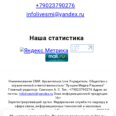
+79023790276
infolivesmi@yandex.ru
Наша статистика
Наименование СМИ: Архангельск Live Учредитель: Общество с
ограниченной ответственностью "Лучшие Медиа Решения"
Главный редактор: Самохин А. С. Тел.: +79023790276 Адрес эл.
почты:
infolivesmi@yandex.ru
Знак информационной продукции:
16+
Зарегистрировавший орган: Федеральная служба по надзору в
сфере связи, информационных технологий и массовых
коммуникаций (Роскомнадзор) Регистрационный номер СМИ ЭЛ
№ ФС 77 - 82533 от 21.01.2022