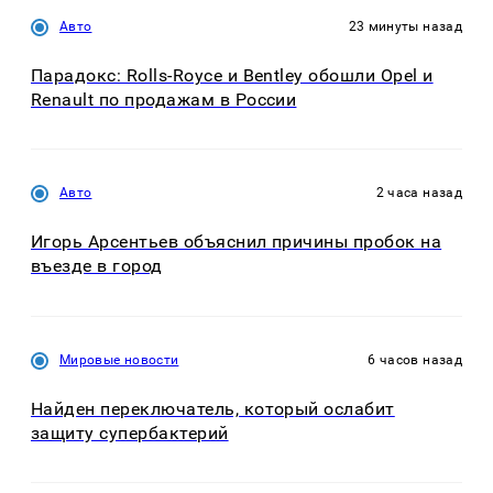
Авто
23 минуты назад
Парадокс: Rolls-Royce и Bentley обошли Opel и
Renault по продажам в России
Авто
2 часа назад
Игорь Арсентьев объяснил причины пробок на
въезде в город
Мировые новости
6 часов назад
Найден переключатель, который ослабит
защиту супербактерий