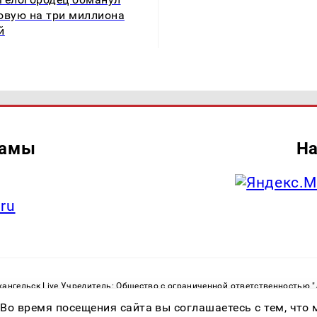
овую на три миллиона
й
ламы
На
.ru
ангельск Live Учредитель: Общество с ограниченной ответственностью 
. С. Тел.: +79023790276 Адрес эл. почты:
infolivesmi@yandex.ru
Знак инф
 Во время посещения сайта вы соглашаетесь с тем, чт
ру в сфере связи, информационных технологий и массовых коммуникаций