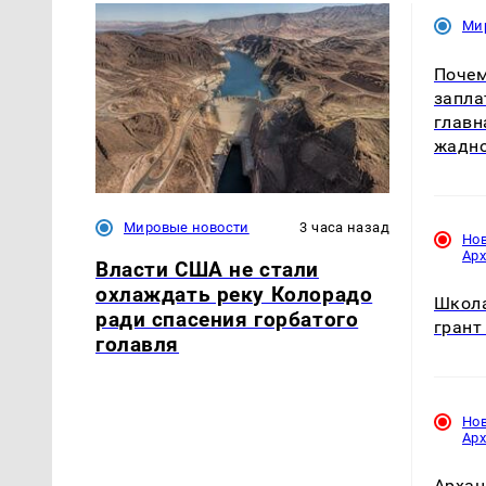
Ми
Почем
запла
главн
жадн
Мировые новости
3 часа назад
Но
Ар
Власти США не стали
охлаждать реку Колорадо
Школ
ради спасения горбатого
грант
голавля
Но
Ар
Архан