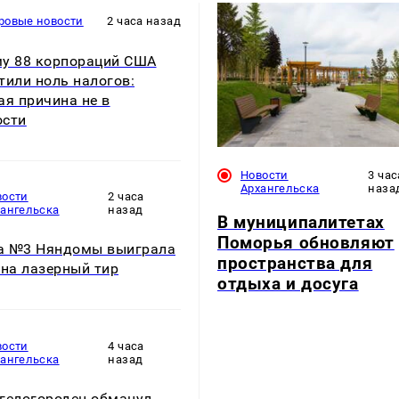
ровые новости
2 часа назад
у 88 корпораций США
тили ноль налогов:
ая причина не в
ости
Новости
3 час
Архангельска
наза
вости
2 часа
хангельска
назад
В муниципалитетах
Поморья обновляют
а №3 Няндомы выиграла
пространства для
 на лазерный тир
отдыха и досуга
вости
4 часа
хангельска
назад
гелогородец обманул