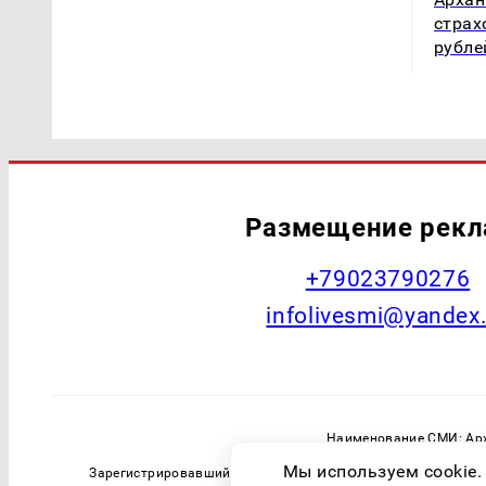
страх
рубле
Размещение рек
+79023790276
infolivesmi@yandex
Наименование СМИ: Арх
Главный редактор: Самохин А
Мы используем cookie.
Зарегистрировавший орган: Федеральная служба по надзо