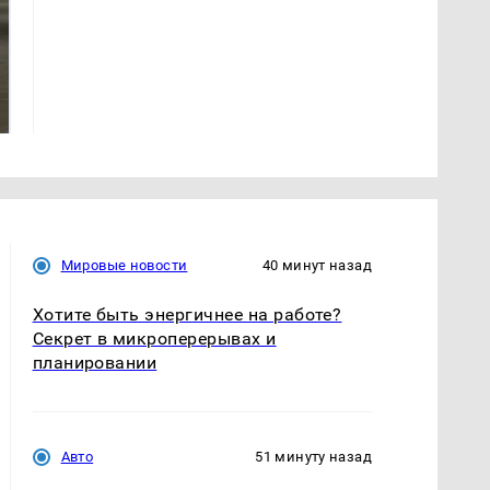
Не ешьте эту
В ОАЭ произошло
готовую еду из
жестокое убийство
магазина: список
криптомиллионера
Мировые новости
40 минут назад
Хотите быть энергичнее на работе?
Секрет в микроперерывах и
планировании
Авто
51 минуту назад