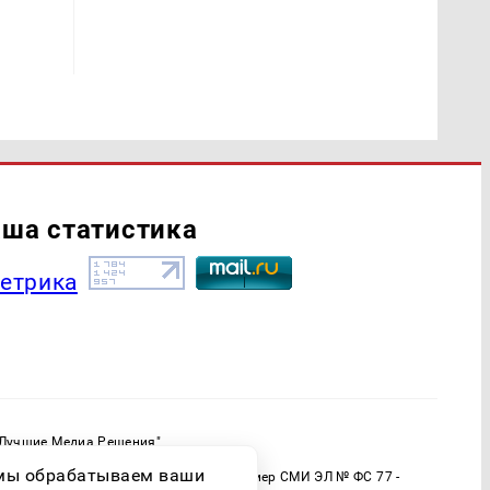
ша статистика
"Лучшие Медиа Решения"
ормационной продукции: 16+
о мы обрабатываем ваши
 (Роскомнадзор) Регистрационный номер СМИ ЭЛ № ФС 77 -