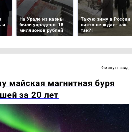
а
На Урале из казны
Такую зиму в России
 и
были украдены 18
никто не ждал: как
миллионов рублей
так?!
9 минут назад
у майская магнитная буря
шей за 20 лет